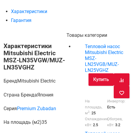
Характеристики
Гарантия
Товары категории
Характеристики
Тепловой насос
Mitsubishi Electric
Mitsubishi Electric
MSZ-
MSZ-LN35VGW/MUZ-
LN25VGB/MUZ-
LN35VGHZ
LN25VGHZ
Купить
Бренд
Mitsubishi Electric
Страна Бренда
Япония
На
Инвертор:
площадь,
Есть
Серия
Premium Zubadan
2
м
:
25
Охлаждение,
Обогрев,
На площадь (м2)
35
кВт:
2.5
кВт:
3.2