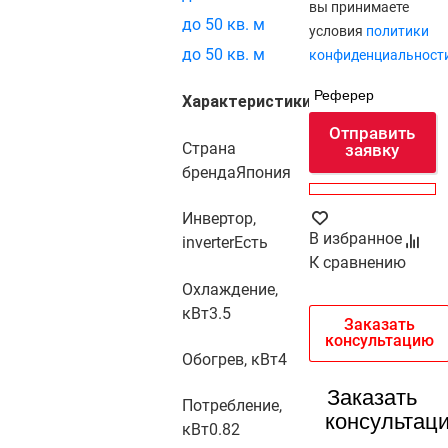
вы принимаете
до 50 кв. м
условия
политики
до 50 кв. м
конфиденциальност
Реферер
Характеристики
Отправить
Страна
заявку
бренда
Япония
Инвертор,
В избранное
inverter
Есть
К сравнению
Охлаждение,
кВт
3.5
Заказать
консультацию
Обогрев, кВт
4
Заказать
Потребление,
консультац
кВт
0.82