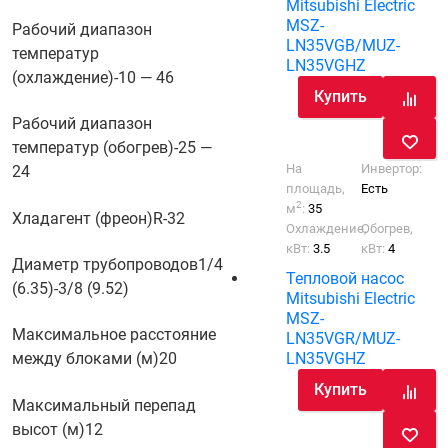
Mitsubishi Electric
MSZ-
Рабочий диапазон
LN35VGB/MUZ-
температур
LN35VGHZ
(охлаждение)
-10 — 46
Купить
Рабочий диапазон
температур (обогрев)
-25 —
На
Инвертор:
24
площадь,
Есть
2
м
:
35
Хладагент (фреон)
R-32
Охлаждение,
Обогрев,
кВт:
3.5
кВт:
4
Диаметр трубопроводов
1/4
Тепловой насос
(6.35)-3/8 (9.52)
Mitsubishi Electric
MSZ-
Максимальное расстояние
LN35VGR/MUZ-
LN35VGHZ
между блоками (м)
20
Купить
Максимальный перепад
высот (м)
12