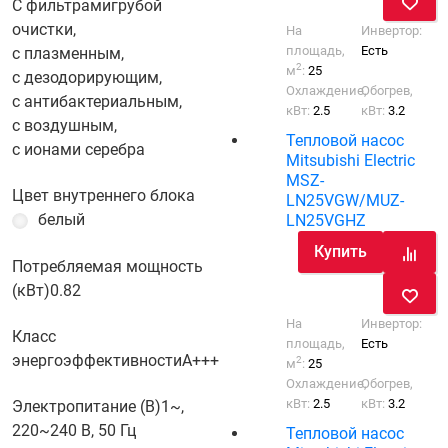
С фильтрами
грубой
очистки,
На
Инвертор:
площадь,
Есть
с плазменным,
2
м
:
25
с дезодорирующим,
Охлаждение,
Обогрев,
с антибактериальным,
кВт:
2.5
кВт:
3.2
с воздушным,
Тепловой насос
с ионами серебра
Mitsubishi Electric
MSZ-
Цвет внутреннего блока
LN25VGW/MUZ-
белый
LN25VGHZ
Купить
Потребляемая мощность
(кВт)
0.82
На
Инвертор:
Класс
площадь,
Есть
энергоэффективности
A+++
2
м
:
25
Охлаждение,
Обогрев,
кВт:
2.5
кВт:
3.2
Электропитание (В)
1~,
220~240 В, 50 Гц
Тепловой насос