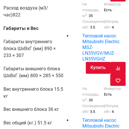
На
Инвертор:
Расход воздуха (м3/
площадь,
Есть
час)
822
2
м
:
35
Охлаждение,
Обогрев,
кВт:
3.5
кВт:
4
Габариты и Вес
Тепловой насос
Mitsubishi Electric
Габариты внутреннего
MSZ-
блока ШхВхГ (мм)
890 ×
LN35VGV/MUZ-
233 × 307
LN35VGHZ
Купить
Габариты внешнего блока
ШхВхГ (мм)
800 × 285 × 550
Вес внутреннего блока
15.5
На
Инвертор:
площадь,
Есть
кг
2
м
:
35
Охлаждение,
Обогрев,
Вес внешнего блока
36 кг
кВт:
3.5
кВт:
4
Тепловой насос
Вес общий (кг.)
51.5 кг
Mitsubishi Electric