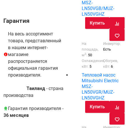
MSZ-
LN50VGB/MUZ-
LN50VGHZ
Гарантия
Купить
На весь ассортимент
товара, представленный
На
Инвертор:
в нашем интернет-
площадь,
Есть
магазине
2
м
:
50
Охлаждение,
Обогрев,
распространяется
кВт:
5
кВт:
6
официальная гарантия
Тепловой насос
производителя.
Mitsubishi Electric
MSZ-
Таиланд
- cтрана
LN50VGR/MUZ-
производства
LN50VGHZ
Купить
Гарантия производителя -
36 месяцев
На
Инвертор: