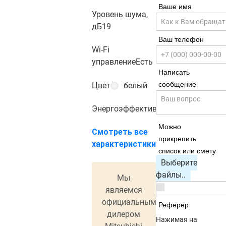
Ваше имя
Уровень шума,
дБ
19
Ваш телефон
Wi-Fi
управление
Есть
Написать
сообщение
Цвет
белый
Энергоэффективность
A+++
Можно
Смотреть все
прикрепить
характеристики
список или смету
Выберите
файлы..
Мы
являемся
официальным
Реферер
дилером
Нажимая на