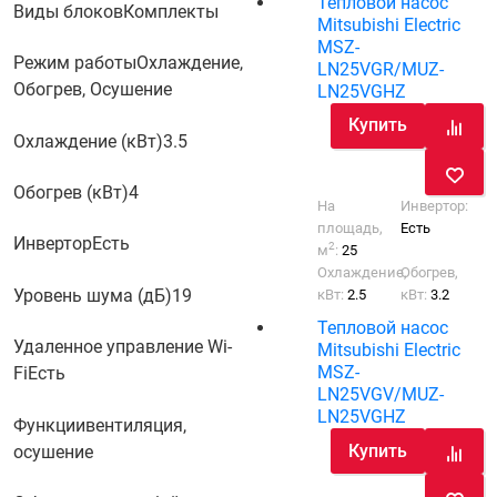
Тепловой насос
Виды блоков
Комплекты
Mitsubishi Electric
MSZ-
Режим работы
Охлаждение,
LN25VGR/MUZ-
Обогрев, Осушение
LN25VGHZ
Купить
Охлаждение (кВт)
3.5
Обогрев (кВт)
4
На
Инвертор:
площадь,
Есть
Инвертор
Есть
2
м
:
25
Охлаждение,
Обогрев,
Уровень шума (дБ)
19
кВт:
2.5
кВт:
3.2
Тепловой насос
Удаленное управление Wi-
Mitsubishi Electric
MSZ-
Fi
Есть
LN25VGV/MUZ-
LN25VGHZ
Функции
вентиляция,
Купить
осушение