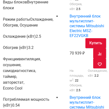
Виды блоков
Внутренние
Обогрев,
блоки
кВт:
2.5
Внутренний блок
Режим работы
Охлаждение,
мультисплит-
Обогрев, Осушение
системы Mitsubishi
Electric MSZ-
EF22VGKB
Охлаждение (кВт)
2.5
Купить
Обогрев (кВт)
3.2
70 939
Функции
вентиляция,
осушение,
самодиагностика,
На
Охлаждение,
площадь,
кВт:
2.2
таймер,
2
м
:
22
авторестат,
Обогрев,
Econo Cool
кВт:
2.5
Внутренний блок
Потребляемая мощность
мультисплит-
(кВт)
0.54
системы Mitsubishi