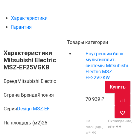
Характеристики
Гарантия
Товары категории
Характеристики
Внутренний блок
Mitsubishi Electric
мультисплит-
системы Mitsubishi
MSZ-EF25VGKB
Electric MSZ-
EF22VGKW
Бренд
Mitsubishi Electric
Купить
Страна Бренда
Япония
70 939
Серия
Design MSZ-EF
На
Охлаждение,
На площадь (м2)
25
площадь,
кВт:
2.2
2
м
:
22