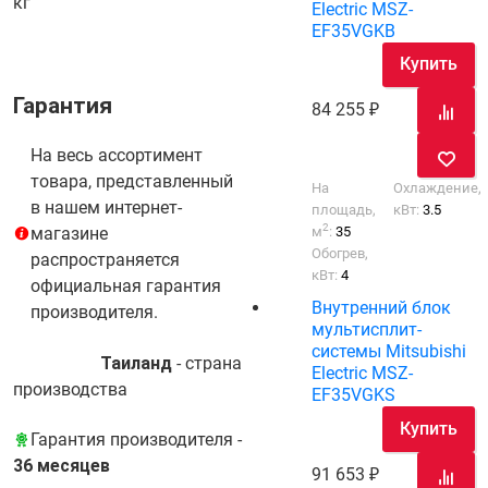
кг
Electric MSZ-
EF35VGKB
Купить
Гарантия
84 255
На весь ассортимент
товара, представленный
На
Охлаждение,
в нашем интернет-
площадь,
кВт:
3.5
2
м
:
35
магазине
Обогрев,
распространяется
кВт:
4
официальная гарантия
Внутренний блок
производителя.
мультисплит-
системы Mitsubishi
Таиланд
- cтрана
Electric MSZ-
производства
EF35VGKS
Купить
Гарантия производителя -
36 месяцев
91 653