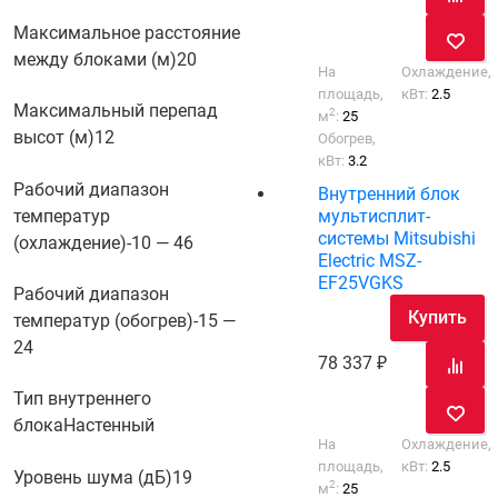
Максимальное расстояние
между блоками (м)
20
На
Охлаждение,
площадь,
кВт:
2.5
Максимальный перепад
2
м
:
25
высот (м)
12
Обогрев,
кВт:
3.2
Рабочий диапазон
Внутренний блок
температур
мультисплит-
системы Mitsubishi
(охлаждение)
-10 — 46
Electric MSZ-
EF25VGKS
Рабочий диапазон
Купить
температур (обогрев)
-15 —
24
78 337
Тип внутреннего
блока
Настенный
На
Охлаждение,
площадь,
кВт:
2.5
Уровень шума (дБ)
19
2
м
:
25