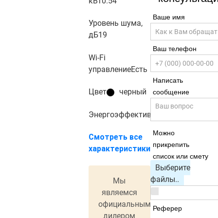
кВт
0.54
Ваше имя
Уровень шума,
дБ
19
Ваш телефон
Wi-Fi
управление
Есть
Написать
Цвет
черный
сообщение
Энергоэффективность
A+++
Можно
Смотреть все
прикрепить
характеристики
список или смету
Выберите
файлы..
Мы
являемся
официальным
Реферер
дилером