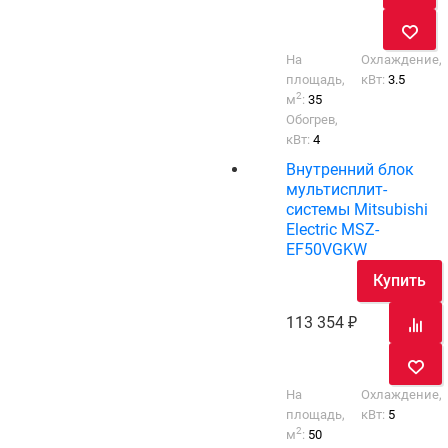
На
Охлаждение,
площадь,
кВт:
3.5
2
м
:
35
Обогрев,
кВт:
4
Внутренний блок
мультисплит-
системы Mitsubishi
Electric MSZ-
EF50VGKW
Купить
113 354
На
Охлаждение,
площадь,
кВт:
5
2
м
:
50