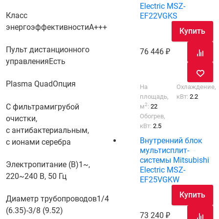
Electric MSZ-
Класс
EF22VGKS
энергоэффективности
A+++
Купить
Пульт дистанционного
76 446
управления
Есть
Plasma Quad
Опция
На
Охлаждение,
площадь,
кВт:
2.2
2
С фильтрами
грубой
м
:
22
Обогрев,
очистки,
кВт:
2.5
с антибактериальным,
Внутренний блок
с ионами серебра
мультисплит-
системы Mitsubishi
Электропитание (В)
1~,
Electric MSZ-
220~240 В, 50 Гц
EF25VGKW
Купить
Диаметр трубопроводов
1/4
(6.35)-3/8 (9.52)
73 240