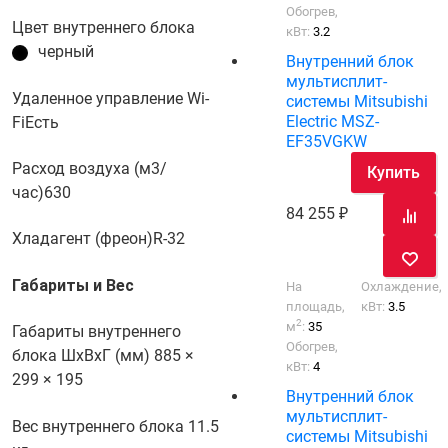
Обогрев,
Цвет внутреннего блока
кВт:
3.2
черный
Внутренний блок
мультисплит-
Удаленное управление Wi-
системы Mitsubishi
Electric MSZ-
Fi
Есть
EF35VGKW
Расход воздуха (м3/
Купить
час)
630
84 255
Хладагент (фреон)
R-32
Габариты и Вес
На
Охлаждение,
площадь,
кВт:
3.5
2
м
:
35
Габариты внутреннего
Обогрев,
блока ШхВхГ (мм)
885 ×
кВт:
4
299 × 195
Внутренний блок
мультисплит-
Вес внутреннего блока
11.5
системы Mitsubishi