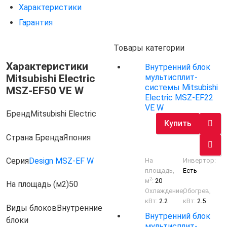
Характеристики
Гарантия
Товары категории
Характеристики
Внутренний блок
Mitsubishi Electric
мультисплит-
системы Mitsubishi
MSZ-EF50 VE W
Electric MSZ-EF22
VE W
Бренд
Mitsubishi Electric
Купить
Страна Бренда
Япония
Серия
Design MSZ-EF W
На
Инвертор:
площадь,
Есть
2
м
:
20
На площадь (м2)
50
Охлаждение,
Обогрев,
кВт:
2.2
кВт:
2.5
Виды блоков
Внутренние
Внутренний блок
блоки
мультисплит-