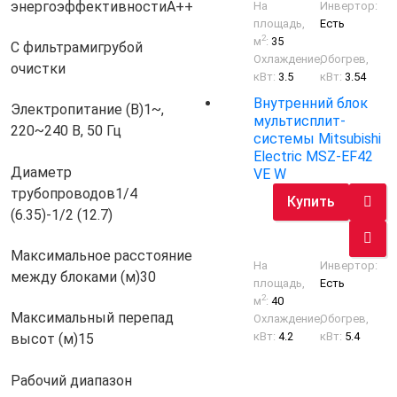
энергоэффективности
A++
На
Инвертор:
площадь,
Есть
2
м
:
35
С фильтрами
грубой
Охлаждение,
Обогрев,
очистки
кВт:
3.5
кВт:
3.54
Внутренний блок
Электропитание (В)
1~,
мультисплит-
220~240 В, 50 Гц
системы Mitsubishi
Electric MSZ-EF42
Диаметр
VE W
трубопроводов
1/4
Купить
(6.35)-1/2 (12.7)
Максимальное расстояние
На
Инвертор:
между блоками (м)
30
площадь,
Есть
2
м
:
40
Максимальный перепад
Охлаждение,
Обогрев,
кВт:
4.2
кВт:
5.4
высот (м)
15
Рабочий диапазон