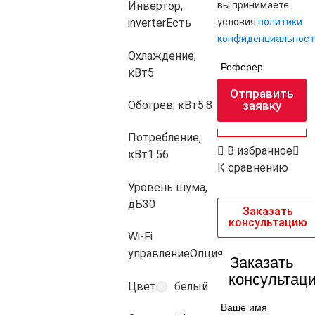
вы принимаете
Инвертор,
условия
политики
inverter
Есть
конфиденциальност
Охлаждение,
Реферер
кВт
5
Отправить
Обогрев, кВт
5.8
заявку
Потребление,
В избранное
кВт
1.56
К сравнению
Уровень шума,
дБ
30
Заказать
консультацию
Wi-Fi
управление
Опция
Заказать
консультац
Цвет
белый
Ваше имя