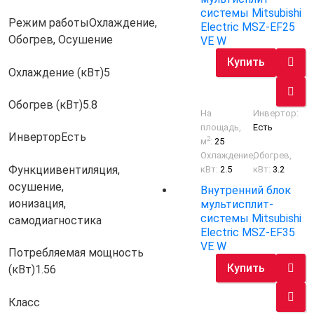
системы Mitsubishi
Режим работы
Охлаждение,
Electric MSZ-EF25
Обогрев, Осушение
VE W
Купить
Охлаждение (кВт)
5
Обогрев (кВт)
5.8
На
Инвертор:
площадь,
Есть
Инвертор
Есть
2
м
:
25
Охлаждение,
Обогрев,
Функции
вентиляция,
кВт:
2.5
кВт:
3.2
осушение,
Внутренний блок
ионизация,
мультисплит-
системы Mitsubishi
самодиагностика
Electric MSZ-EF35
VE W
Потребляемая мощность
Купить
(кВт)
1.56
Класс