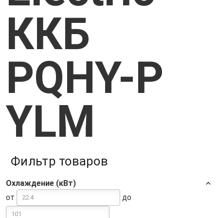
ККБ
PQHY-P
YLM
Фильтр товаров
Охлаждение (кВт)
от
до