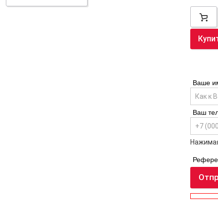
Купи
Ваше и
Ваш те
Нажимая
Рефере
Отпр