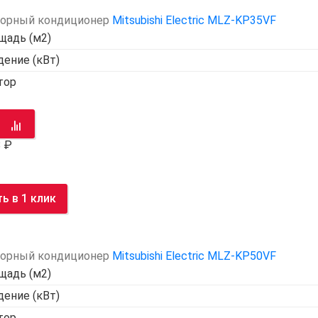
орный кондиционер
Mitsubishi Electric MLZ-KP35VF
щадь (м2)
ение (кВт)
тор
8
ть
в 1 клик
орный кондиционер
Mitsubishi Electric MLZ-KP50VF
щадь (м2)
ение (кВт)
тор