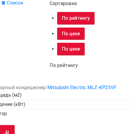
Список
Сортировка:
По рейтингу
По цене
По цене
По рейтингу
орный кондиционер
Mitsubishi Electric MLZ-KP25VF
щадь (м2)
ение (кВт)
тор