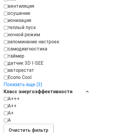
вентиляция
осушение
ионизация
теплый пуск
ночной режим
запоминание настроек
самодиагностика
таймер
датчик 3D I-SEE
авторестат
Econo Cool
Показать еще (3)
Класс энергоэффективности
A+++
A++
A+
A
Очистить фильтр