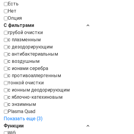
Есть
Нет
Опция
С фильтрами
грубой очистки
с плазменным
с дезодорирующим
с антибактериальным
с воздушным
с ионами серебра
с противоаллергенным
тонкой очистки
с ионным деодорирующим
с яблочно-катехиновым
с энзимным
Plasma Quad
Показать еще (3)
Функции
Wifi