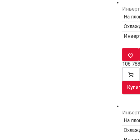
Инверт
На пло
Охлажд
Инвер
106 78
Купи
Инверт
На пло
Охлажд
Инвер