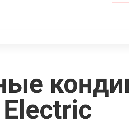
ные конд
 Electric