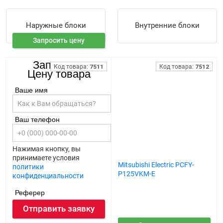
Наружные блоки
Внутренние блоки
Запросить цену
Запросить
Код товара:
7511
Код товара:
7512
Цену товара
Ваше имя
Ваш телефон
Нажимая кнопку, вы
принимаете условия
Mitsubishi Electric PCFY-
Mitsubishi Electric PCFY-
политики
P100VKM-E
P125VKM-E
конфиденциальности
Реферер
Отправить заявку