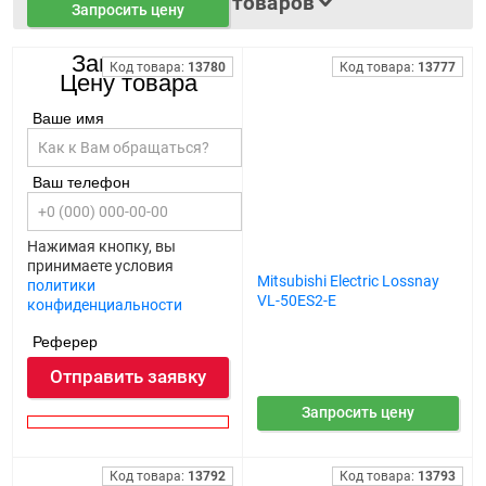
Фильтр товаров
Запросить цену
Запросить
Код товара:
13780
Код товара:
13777
Цену товара
Ваше имя
Ваш телефон
Нажимая кнопку, вы
принимаете условия
Mitsubishi Electric Lossnay
Mitsubishi Electric Lossnay
политики
VL-100 EU5-E
VL-50ES2-E
конфиденциальности
Реферер
Отправить заявку
Запросить цену
Код товара:
13792
Код товара:
13793