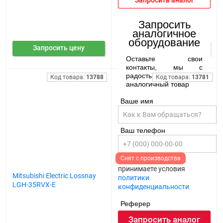
Запросить аналог
Запросить
аналогичное
оборудование
Запросить цену
Запросить цену
Оставьте свои
контакты, мы с
радостью подберем
Код товара:
13788
Код товара:
13781
аналогичный товар
Ваше имя
Ваш телефон
Cнят с производства
Нажимая кнопку, вы
принимаете условия
Mitsubishi Electric Lossnay
Приточно-вытяжная
политики
LGH-35RVX-E
установка Mitsubishi Electric
конфиденциальности
Lossnay LGH-40 ES-E
Реферер
Запросить аналог