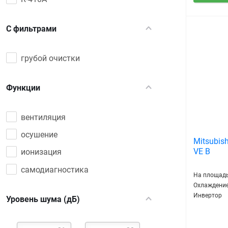
С фильтрами
грубой очистки
Функции
вентиляция
осушение
Mitsubish
VE B
ионизация
самодиагностика
На площадь
Охлаждение
Инвертор
Уровень шума (дБ)