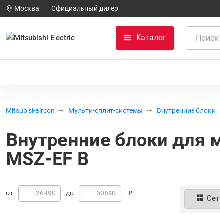
Москва
Официальный дилер
Каталог
Mitsubisi-aircon
Мульти-сплит-системы
Внутренние блоки
Внутренние блоки для му
MSZ-EF B
от
до
Сет