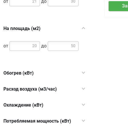
от
до
За
На площадь (м2)
от
до
Обогрев (кВт)
Расход воздуха (м3/час)
Охлаждение (кВт)
Потребляемая мощность (кВт)