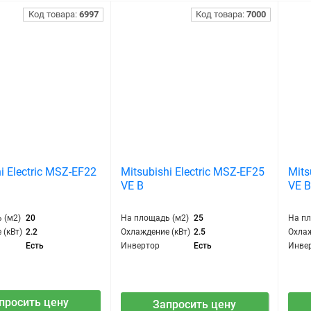
Код товара:
6997
Код товара:
7000
i Electric MSZ-EF22
Mitsubishi Electric MSZ-EF25
Mits
VE B
VE 
 (м2)
20
На площадь (м2)
25
На п
 (кВт)
2.2
Охлаждение (кВт)
2.5
Охлаж
Есть
Инвертор
Есть
Инве
просить цену
Запросить цену