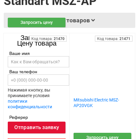
Standart MSZ-AP
Фильтр товаров
Запросить цену
Запросить
Код товара:
21470
Код товара:
21471
Цену товара
Ваше имя
Ваш телефон
Нажимая кнопку, вы
принимаете условия
Mitsubishi Electric MSZ-
Mitsubishi Electric MSZ-
политики
AP15VGK
AP20VGK
конфиденциальности
Реферер
Отправить заявку
Запросить цену