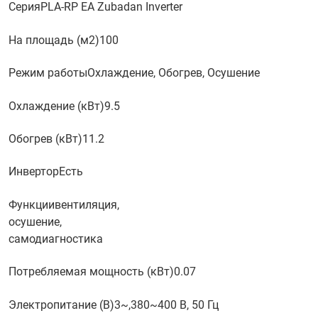
Серия
PLA-RP EA Zubadan Inverter
На площадь (м2)
100
Режим работы
Охлаждение, Обогрев, Осушение
Охлаждение (кВт)
9.5
Обогрев (кВт)
11.2
Инвертор
Есть
Функции
вентиляция,
осушение,
самодиагностика
Потребляемая мощность (кВт)
0.07
Электропитание (В)
3~,380~400 В, 50 Гц