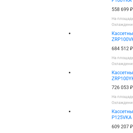
P100YKA
558 699
На площадь
Охлаждение
Кассетны
ZRP100V
684 512
На площадь
Охлаждение
Кассетны
ZRP100Y
726 053
На площадь
Охлаждение
Кассетны
P125VKA
609 207