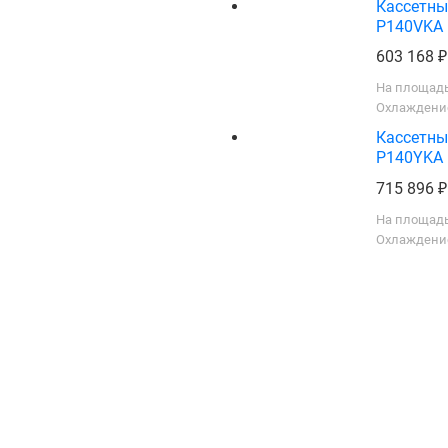
Кассетны
P140VKA
603 168
На площадь
Охлаждение
Кассетны
P140YKA
715 896
На площадь
Охлаждение