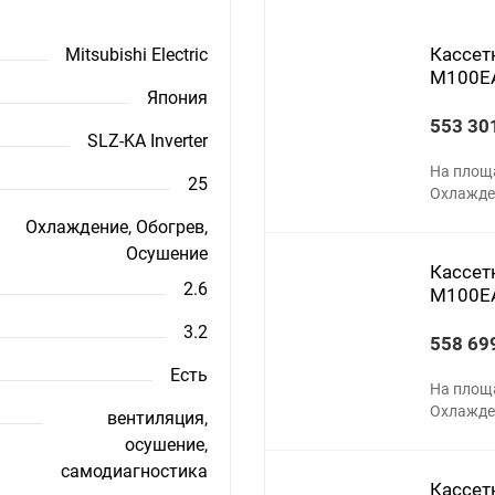
Кассетн
Mitsubishi Electric
M100E
Япония
553 30
SLZ-KA Inverter
На площ
25
Охлажден
Охлаждение, Обогрев,
Осушение
Кассетн
2.6
M100E
3.2
558 69
Есть
На площ
Охлажден
вентиляция,
осушение,
самодиагностика
Кассетн