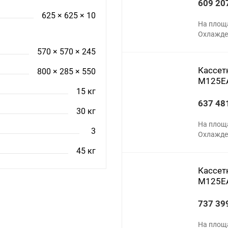
609 20
625 × 625 × 10
На площ
Охлажден
570 × 570 × 245
Кассетн
800 × 285 × 550
M125E
15 кг
637 48
30 кг
На площ
3
Охлажден
45 кг
Кассетн
M125E
737 39
На площ