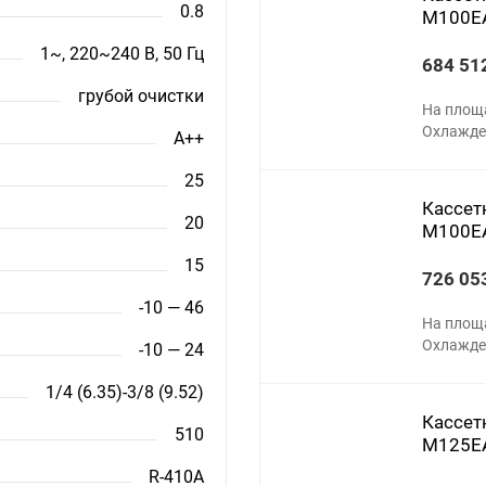
0.8
M100E
1~, 220~240 В, 50 Гц
684 51
грубой очистки
На площ
Охлажден
A++
25
Кассетн
20
M100E
15
726 05
-10 — 46
На площ
Охлажден
-10 — 24
1/4 (6.35)-3/8 (9.52)
Кассетн
510
M125E
R-410A