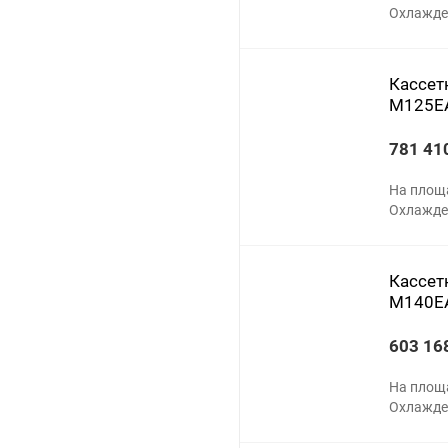
Охлажден
Кассетн
M125E
781 41
На площ
Охлажден
Кассетн
M140E
603 16
На площ
Охлажден