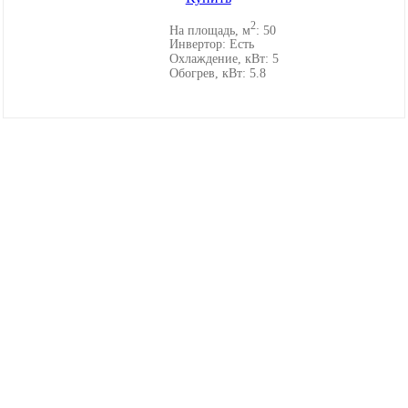
2
На площадь, м
:
50
Инвертор:
Есть
Охлаждение, кВт:
5
Обогрев, кВт:
5.8
Каталог товаров
Настенные кондиционеры
Мульти-сплит-системы
Канальные кондиционеры
Кассетные кондиционеры
Напольные кондиционеры
Потолочные кондиционеры
Колонные кондиционеры
Полупромышленные кондиционеры
Инверторные кондиционеры
VRV/VRF системы
Тепловые насосы
ККБ
Приточно-вытяжные установки Lossnay
Комплектующие и аксессуары
Информация