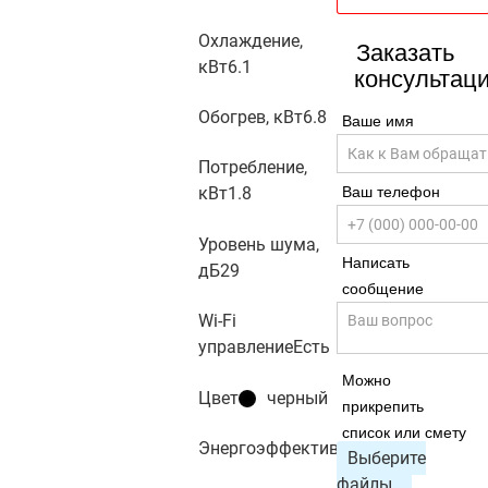
Охлаждение,
Заказать
кВт
6.1
консультац
Обогрев, кВт
6.8
Ваше имя
Потребление,
кВт
1.8
Ваш телефон
Уровень шума,
Написать
дБ
29
сообщение
Wi-Fi
управление
Есть
Можно
Цвет
черный
прикрепить
список или смету
Энергоэффективность
A++
Выберите
файлы..