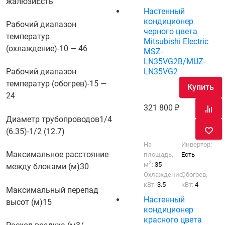
жалюзи
Есть
Настенный
кондиционер
Рабочий диапазон
черного цвета
температур
Mitsubishi Electric
(охлаждение)
-10 — 46
MSZ-
LN35VG2B/MUZ-
LN35VG2
Рабочий диапазон
температур (обогрев)
-15 —
Купить
24
321 800
Диаметр трубопроводов
1/4
(6.35)-1/2 (12.7)
На
Инвертор:
Максимальное расстояние
площадь,
Есть
2
м
:
35
между блоками (м)
30
Охлаждение,
Обогрев,
кВт:
3.5
кВт:
4
Максимальный перепад
Настенный
высот (м)
15
кондиционер
красного цвета