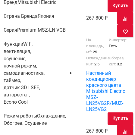
Бренд
Mitsubishi Electric
Купить
Страна Бренда
Япония
267 800
Серия
Premium MSZ-LN VGB
На
Инвертор:
Функции
Wifi,
площадь,
Есть
вентиляция,
2
м
:
25
Охлаждение,
Обогрев,
осушение,
кВт:
2.5
кВт:
3.2
ночной режим,
Настенный
самодиагностика,
кондиционер
таймер,
красного цвета
датчик 3D I-SEE,
Mitsubishi Electric
авторестат,
MSZ-
Econo Cool
LN25VG2R/MUZ-
LN25VG2
Режим работы
Охлаждение,
Купить
Обогрев, Осушение
267 800