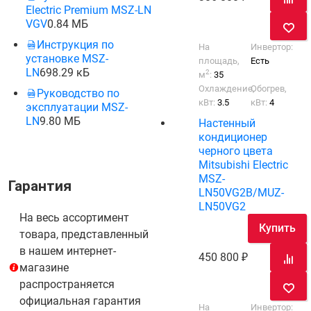
Electric Premium MSZ-LN
VGV
0.84 МБ
Инструкция по
На
Инвертор:
установке MSZ-
площадь,
Есть
LN
698.29 кБ
2
м
:
35
Охлаждение,
Обогрев,
Руководство по
кВт:
3.5
кВт:
4
эксплуатации MSZ-
LN
9.80 МБ
Настенный
кондиционер
черного цвета
Mitsubishi Electric
MSZ-
Гарантия
LN50VG2B/MUZ-
LN50VG2
На весь ассортимент
Купить
товара, представленный
в нашем интернет-
450 800
магазине
распространяется
официальная гарантия
На
Инвертор: