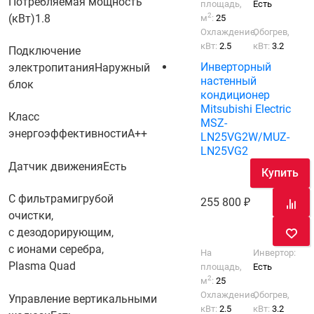
Потребляемая мощность
площадь,
Есть
2
(кВт)
1.8
м
:
25
Охлаждение,
Обогрев,
кВт:
2.5
кВт:
3.2
Подключение
Инверторный
электропитания
Наружный
настенный
блок
кондиционер
Mitsubishi Electric
Класс
MSZ-
энергоэффективности
A++
LN25VG2W/MUZ-
LN25VG2
Датчик движения
Есть
Купить
С фильтрами
грубой
255 800
очистки,
с дезодорирующим,
с ионами серебра,
На
Инвертор:
Plasma Quad
площадь,
Есть
2
м
:
25
Охлаждение,
Обогрев,
Управление вертикальными
кВт:
2.5
кВт:
3.2