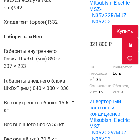
Расход воздуха (м3/
Mitsubishi Electric
час)
942
MSZ-
LN35VG2R/MUZ-
LN35VG2
Хладагент (фреон)
R-32
Купить
Габариты и Вес
321 800
Габариты внутреннего
блока ШхВхГ (мм)
890 ×
307 × 233
На
Инвертор:
площадь,
Есть
2
м
:
35
Габариты внешнего блока
Охлаждение,
Обогрев,
ШхВхГ (мм)
840 × 880 × 330
кВт:
3.5
кВт:
4
Инверторный
Вес внутреннего блока
15.5
настенный
кг
кондиционер
Mitsubishi Electric
Вес внешнего блока
55 кг
MSZ-
LN35VG2V/MUZ-
LN35VG2
Вес общий (кг.)
70.5 кг