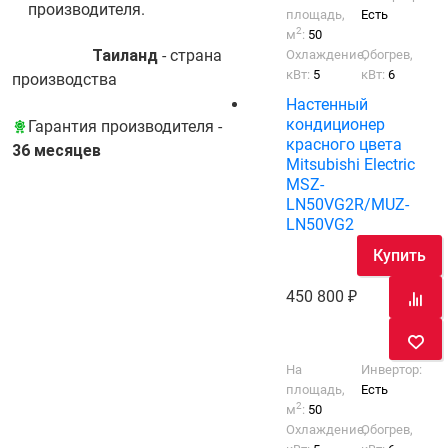
производителя.
площадь,
Есть
2
м
:
50
Таиланд
- cтрана
Охлаждение,
Обогрев,
кВт:
5
кВт:
6
производства
Настенный
кондиционер
Гарантия производителя -
красного цвета
36 месяцев
Mitsubishi Electric
MSZ-
LN50VG2R/MUZ-
LN50VG2
Купить
450 800
На
Инвертор:
площадь,
Есть
2
м
:
50
Охлаждение,
Обогрев,