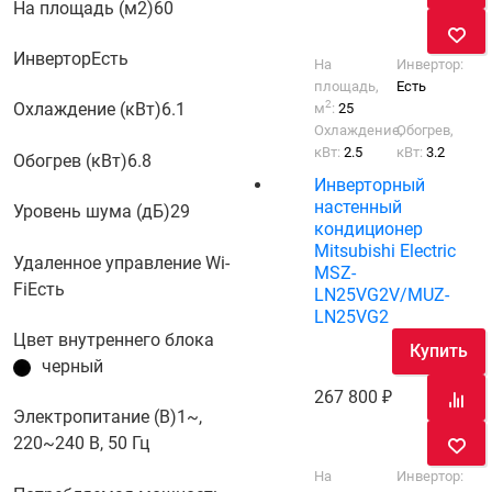
На площадь (м2)
60
Инвертор
Есть
На
Инвертор:
площадь,
Есть
2
Охлаждение (кВт)
6.1
м
:
25
Охлаждение,
Обогрев,
кВт:
2.5
кВт:
3.2
Обогрев (кВт)
6.8
Инверторный
настенный
Уровень шума (дБ)
29
кондиционер
Mitsubishi Electric
Удаленное управление Wi-
MSZ-
Fi
Есть
LN25VG2V/MUZ-
LN25VG2
Цвет внутреннего блока
Купить
черный
267 800
Электропитание (В)
1~,
220~240 В, 50 Гц
На
Инвертор: