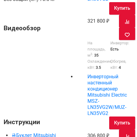
Купить
321 800
Видеообзор
На
Инвертор:
площадь,
Есть
2
м
:
35
Охлаждение,
Обогрев,
кВт:
3.5
кВт:
4
Инверторный
настенный
кондиционер
Mitsubishi Electric
MSZ-
LN35VG2W/MUZ-
LN35VG2
Инструкции
Купить
Буклет Mitsubishi
306 800