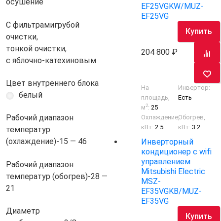
осушение
EF25VGKW/MUZ-
EF25VG
С фильтрами
грубой
Купить
очистки,
тонкой очистки,
204 800
с яблочно-катехиновым
Цвет внутреннего блока
На
Инвертор:
белый
площадь,
Есть
2
м
:
25
Рабочий диапазон
Охлаждение,
Обогрев,
кВт:
2.5
кВт:
3.2
температур
(охлаждение)
-15 — 46
Инверторный
кондиционер с wifi
управлением
Рабочий диапазон
Mitsubishi Electric
температур (обогрев)
-28 —
MSZ-
21
EF35VGKB/MUZ-
EF35VG
Диаметр
Купить