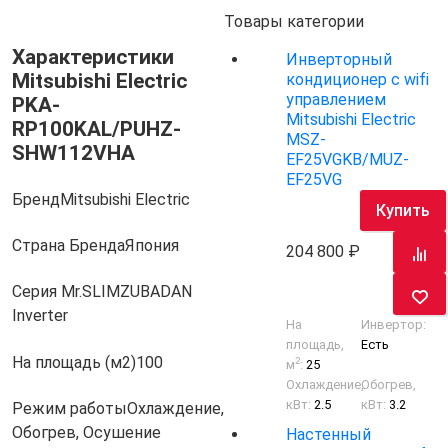
Товары категории
Характеристики
Инверторный
Mitsubishi Electric
кондиционер с wifi
управлением
PKA-
Mitsubishi Electric
RP100KAL/PUHZ-
MSZ-
SHW112VHA
EF25VGKB/MUZ-
EF25VG
Бренд
Mitsubishi Electric
Купить
Страна Бренда
Япония
204 800
Серия Mr.SLIM
ZUBADAN
Inverter
На
Инвертор:
площадь,
Есть
На площадь (м2)
100
2
м
:
25
Охлаждение,
Обогрев,
кВт:
2.5
кВт:
3.2
Режим работы
Охлаждение,
Обогрев, Осушение
Настенный