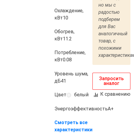
но мы с
Охлаждение,
радостью
кВт
10
подберем
для Вас
Обогрев,
аналогичный
кВт
11.2
товар, с
похожими
Потребление,
характеристика
кВт
0.08
Уровень шума,
Запросить
дБ
41
аналог
К сравнению
Цвет
белый
Энергоэффективность
A+
Смотреть все
характеристики