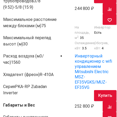
трубопроводов
3/8
(9.52)-5/8 (15.9)
244 800
Максимальное расстояние
между блоками (м)
75
На
Инвертор:
площадь,
Есть
2
Максимальный перепад
м
:
35
Охлаждение,
Обогрев,
высот (м)
30
кВт:
3.5
кВт:
4
Инверторный
Расход воздуха (м3/
кондиционер с wifi
час)
1560
управлением
Mitsubishi Electric
Хладагент (фреон)
R-410A
MSZ-
EF35VGKS/MUZ-
Серия
PKA-RP Zubadan
EF35VG
Inverter
Купить
Габариты и Вес
252 800