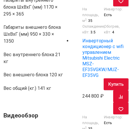
Габариты внутреннего
блока ШхВхГ (мм)
1170 ×
На
Инвертор:
295 × 365
площадь,
Есть
2
м
:
35
Охлаждение,
Обогрев,
Габариты внешнего блока
кВт:
3.5
кВт:
4
ШхВхГ (мм)
950 × 330 ×
Инверторный
1350
кондиционер с wifi
управлением
Вес внутреннего блока
21
Mitsubishi Electric
кг
MSZ-
EF35VGKW/MUZ-
Вес внешнего блока
120 кг
EF35VG
Купить
Вес общий (кг.)
141 кг
244 800
Видеообзор
На
Инвертор:
площадь,
Есть
2
м
:
35