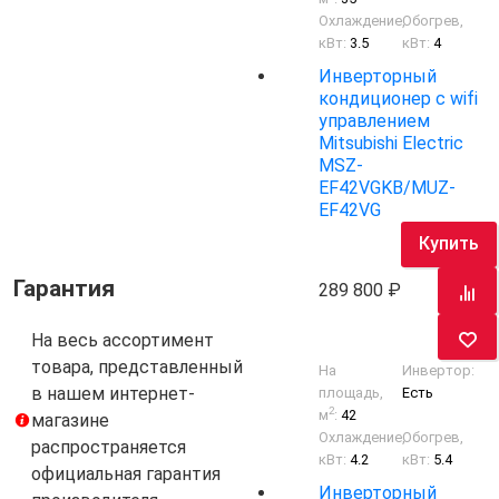
Охлаждение,
Обогрев,
кВт:
3.5
кВт:
4
Инверторный
кондиционер с wifi
управлением
Mitsubishi Electric
MSZ-
EF42VGKB/MUZ-
EF42VG
Купить
Гарантия
289 800
На весь ассортимент
товара, представленный
На
Инвертор:
в нашем интернет-
площадь,
Есть
2
м
:
42
магазине
Охлаждение,
Обогрев,
распространяется
кВт:
4.2
кВт:
5.4
официальная гарантия
Инверторный