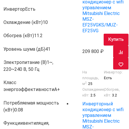
кондиционер с wifi
управлением
Инвертор
Есть
Mitsubishi Electric
MSZ-
Охлаждение (кВт)
10
EF25VGKS/MUZ-
EF25VG
Обогрев (кВт)
11.2
Купить
Уровень шума (дБ)
41
209 800
Электропитание (В)
1~,
220~240 В, 50 Гц
На
Инвертор:
площадь,
Есть
Класс
2
м
:
25
энергоэффективности
A+
Охлаждение,
Обогрев,
кВт:
2.5
кВт:
3.2
Потребляемая мощность
Инверторный
кондиционер с wifi
(кВт)
0.08
управлением
Mitsubishi Electric
Функции
вентиляция,
MSZ-