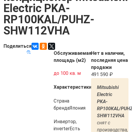
Electric PKA-
RP100KAL/PUHZ-
SHW112VHA
Поделиться
Обслуживаемая
Нет в наличии,
Товар снят с
Код товара:
5464
производства
площадь (м2)
последняя цена
продажи
до 100 кв. м
491 590
Характеристики
Mitsubishi
Electric
Страна
PKA-
бренда
Япония
RP100KAL/PUHZ
SHW112VHA
Инвертор,
cнят с
inverter
Есть
производства,