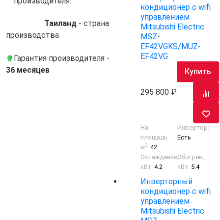
производителя.
кондиционер с wifi
управлением
Таиланд
- cтрана
Mitsubishi Electric
производства
MSZ-
EF42VGKS/MUZ-
EF42VG
Гарантия производителя -
36 месяцев
Купить
295 800
На
Инвертор:
площадь,
Есть
2
м
:
42
Охлаждение,
Обогрев,
кВт:
4.2
кВт:
5.4
Инверторный
кондиционер с wifi
управлением
Mitsubishi Electric