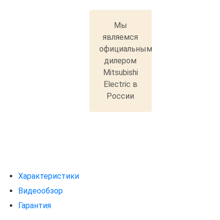
Мы
являемся
официальным
дилером
Mitsubishi
Electric в
России
Характеристики
Видеообзор
Гарантия