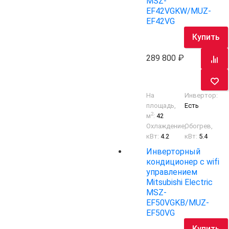
MSZ-
EF42VGKW/MUZ-
EF42VG
Купить
289 800
На
Инвертор:
площадь,
Есть
2
м
:
42
Охлаждение,
Обогрев,
кВт:
4.2
кВт:
5.4
Инверторный
кондиционер с wifi
управлением
Mitsubishi Electric
MSZ-
EF50VGKB/MUZ-
EF50VG
Купить