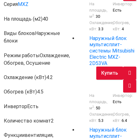
Серия
MXZ
На
Инвертор:
площадь,
Есть
2
м
:
30
На площадь (м2)
40
Охлаждение,
Обогрев,
кВт:
3.3
кВт:
4
Виды блоков
Наружные
Наружный блок
блоки
мультисплит-
системы Mitsubishi
Режим работы
Охлаждение,
Electric MXZ-
Обогрев, Осушение
2D53VA
Купить
Охлаждение (кВт)
4.2
Обогрев (кВт)
4.5
На
Инвертор:
площадь,
Есть
Инвертор
Есть
2
м
:
50
Охлаждение,
Обогрев,
Количество комнат
2
кВт:
5.3
кВт:
6.4
Наружный блок
Функции
вентиляция,
мультисплит-