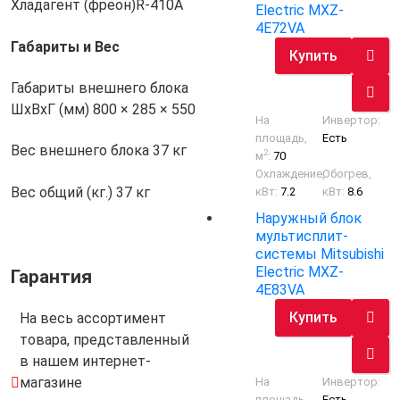
Хладагент (фреон)
R-410A
Electric MXZ-
4E72VA
Габариты и Вес
Купить
Габариты внешнего блока
ШхВхГ (мм)
800 × 285 × 550
На
Инвертор:
площадь,
Есть
Вес внешнего блока
37 кг
2
м
:
70
Охлаждение,
Обогрев,
Вес общий (кг.)
37 кг
кВт:
7.2
кВт:
8.6
Наружный блок
мультисплит-
системы Mitsubishi
Electric MXZ-
Гарантия
4E83VA
Купить
На весь ассортимент
товара, представленный
в нашем интернет-
магазине
На
Инвертор:
площадь,
Есть