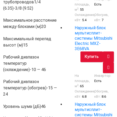
трубопроводов
1/4
площадь,
Есть
(6.35)-3/8 (9.52)
2
м
:
55
Охлаждение,
Обогрев,
Максимальное расстояние
кВт:
5.4
кВт:
7
между блоками (м)
20
Наружный блок
мультисплит-
системы Mitsubishi
Максимальный перепад
Electric MXZ-
высот (м)
15
3E68VA
Купить
Рабочий диапазон
температур
(охлаждение)
-10 — 46
На
Инвертор:
площадь,
Есть
Рабочий диапазон
2
м
:
65
температур (обогрев)
-15 —
Охлаждение,
Обогрев,
24
кВт:
6.8
кВт:
8.6
Наружный блок
Уровень шума (дБ)
46
мультисплит-
системы Mitsubishi