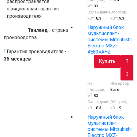
распространяется
2
м
:
80
официальная гарантия
Охлаждение,
Обогрев,
производителя.
кВт:
8.3
кВт:
9.3
Наружный блок
Таиланд
- cтрана
мультисплит-
производства
системы Mitsubishi
Electric MXZ-
Гарантия производителя -
4E83VAHZ
36 месяцев
Купить
На
Инвертор:
площадь,
Есть
2
м
:
80
Охлаждение,
Обогрев,
кВт:
8.3
кВт:
9
Наружный блок
мультисплит-
системы Mitsubishi
Electric MXZ-