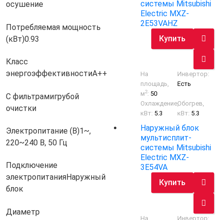
системы Mitsubishi
осушение
Electric MXZ-
2E53VAHZ
Потребляемая мощность
Купить
(кВт)
0.93
Класс
энергоэффективности
A++
На
Инвертор:
площадь,
Есть
2
м
:
50
С фильтрами
грубой
Охлаждение,
Обогрев,
очистки
кВт:
5.3
кВт:
5.3
Наружный блок
Электропитание (В)
1~,
мультисплит-
220~240 В, 50 Гц
системы Mitsubishi
Electric MXZ-
Подключение
3E54VA
электропитания
Наружный
Купить
блок
Диаметр
На
Инвертор: