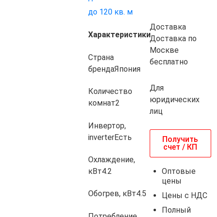
до 120 кв. м
Доставка
Характеристики
Доставка по
Москве
Страна
бесплатно
бренда
Япония
Для
Количество
юридических
комнат
2
лиц
Инвертор,
inverter
Есть
Получить
счет / КП
Охлаждение,
Оптовые
кВт
4.2
цены
Обогрев, кВт
4.5
Цены с НДС
Полный
Потребление,