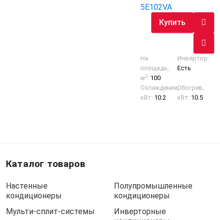
5E102VA
Купить
На
Инвертор:
площадь,
Есть
2
м
:
100
Охлаждение,
Обогрев,
кВт:
10.2
кВт:
10.5
Каталог товаров
Настенные
Полупромышленные
кондиционеры
кондиционеры
Мульти-сплит-системы
Инверторные