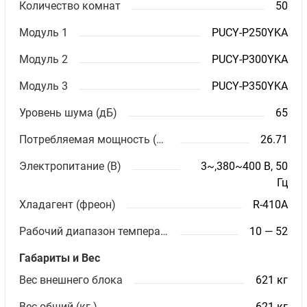
Количество комнат
50
Модуль 1
PUCY-P250YKA
Модуль 2
PUCY-P300YKA
Модуль 3
PUCY-P350YKA
Уровень шума (дБ)
65
Потребляемая мощность (кВт)
26.71
Электропитание (В)
3~,380~400 В, 50
Гц
Хладагент (фреон)
R-410A
Рабочий диапазон температур (охлаждение)
10 — 52
Габариты и Вес
Вес внешнего блока
621 кг
Вес общий (кг.)
621 кг