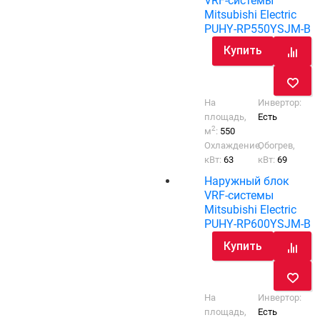
VRF-системы
Mitsubishi Electric
PUHY-RP550YSJM-B
Купить
На
Инвертор:
площадь,
Есть
2
м
:
550
Охлаждение,
Обогрев,
кВт:
63
кВт:
69
Наружный блок
VRF-системы
Mitsubishi Electric
PUHY-RP600YSJM-B
Купить
На
Инвертор:
площадь,
Есть