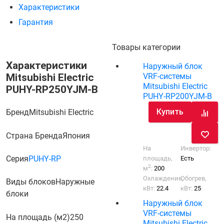
Характеристики
Гарантия
Товары категории
Характеристики
Наружный блок
Mitsubishi Electric
VRF-системы
Mitsubishi Electric
PUHY-RP250YJM-B
PUHY-RP200YJM-B
Купить
Бренд
Mitsubishi Electric
Страна Бренда
Япония
На
Инвертор:
Серия
PUHY-RP
площадь,
Есть
2
м
:
200
Охлаждение,
Обогрев,
Виды блоков
Наружные
кВт:
22.4
кВт:
25
блоки
Наружный блок
VRF-системы
На площадь (м2)
250
Mitsubishi Electric