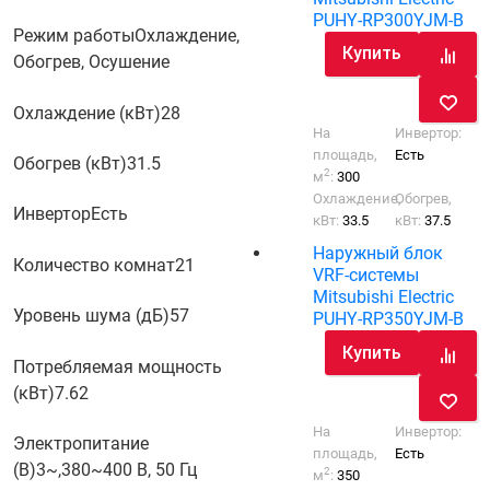
PUHY-RP300YJM-B
Режим работы
Охлаждение,
Купить
Обогрев, Осушение
Охлаждение (кВт)
28
На
Инвертор:
площадь,
Есть
Обогрев (кВт)
31.5
2
м
:
300
Охлаждение,
Обогрев,
Инвертор
Есть
кВт:
33.5
кВт:
37.5
Наружный блок
Количество комнат
21
VRF-системы
Mitsubishi Electric
Уровень шума (дБ)
57
PUHY-RP350YJM-B
Купить
Потребляемая мощность
(кВт)
7.62
На
Инвертор:
Электропитание
площадь,
Есть
(В)
3~,380~400 В, 50 Гц
2
м
:
350