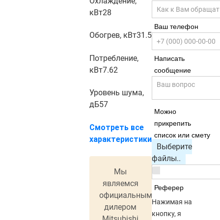
Охлаждение,
кВт
28
Ваш телефон
Обогрев, кВт
31.5
Потребление,
Написать
кВт
7.62
сообщение
Уровень шума,
дБ
57
Можно
прикрепить
Смотреть все
список или смету
характеристики
Выберите
файлы..
Мы
являемся
Реферер
официальным
Нажимая на
дилером
кнопку, я
Mitsubishi