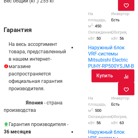
Вес общий (кг.)
255 кг
На
Инвертор:
площадь,
Есть
2
м
:
450
Гарантия
Охлаждение,
Обогрев,
кВт:
50
кВт:
56
На весь ассортимент
Наружный блок
товара, представленный
VRF-системы
в нашем интернет-
Mitsubishi Electric
PUHY-RP500YSJM-B
магазине
распространяется
Купить
официальная гарантия
производителя.
На
Инвертор:
Япония
- cтрана
площадь,
Есть
производства
2
м
:
500
Охлаждение,
Обогрев,
кВт:
56
кВт:
63
Гарантия производителя -
36 месяцев
Наружный блок