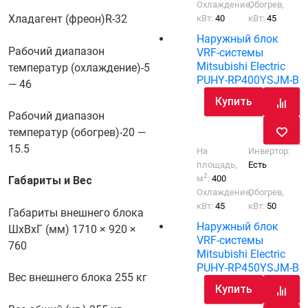
Охлаждение,
Обогрев,
Хладагент (фреон)
R-32
кВт:
40
кВт:
45
Наружный блок
Рабочий диапазон
VRF-системы
Mitsubishi Electric
температур (охлаждение)
-5
PUHY-RP400YSJM-B
— 46
Купить
Рабочий диапазон
температур (обогрев)
-20 —
15.5
На
Инвертор:
площадь,
Есть
2
м
:
400
Габариты и Вес
Охлаждение,
Обогрев,
кВт:
45
кВт:
50
Габариты внешнего блока
Наружный блок
ШхВхГ (мм)
1710 × 920 ×
VRF-системы
760
Mitsubishi Electric
PUHY-RP450YSJM-B
Вес внешнего блока
255 кг
Купить