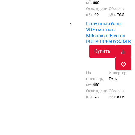
2
м
:
600
Охлаждение,
Обогрев,
кВт:
69
кВт:
76.5
Наружный блок
VRF-системы
Mitsubishi Electric
PUHY-RP650YSJM-B
Купить
На
Инвертор:
площадь,
Есть
2
м
:
650
Охлаждение,
Обогрев,
кВт:
73
кВт:
81.5