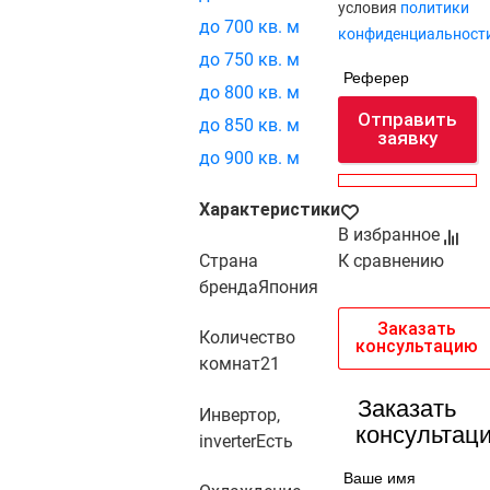
условия
политики
до 700 кв. м
конфиденциальност
до 750 кв. м
Реферер
до 800 кв. м
Отправить
до 850 кв. м
заявку
до 900 кв. м
Характеристики
В избранное
Страна
К сравнению
бренда
Япония
Заказать
Количество
консультацию
комнат
21
Заказать
Инвертор,
консультац
inverter
Есть
Ваше имя