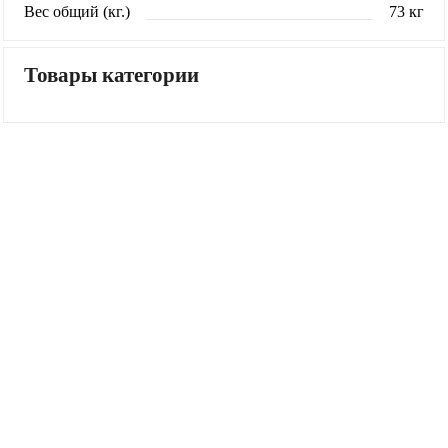
Вес общий (кг.)
73 кг
Товары категории
Каталог товаров
Настенные кондиционеры
Мульти-сплит-системы
Канальные кондиционеры
Кассетные кондиционеры
Напольные кондиционеры
Потолочные кондиционеры
Колонные кондиционеры
Полупромышленные кондиционеры
Инверторные кондиционеры
VRV/VRF системы
Тепловые насосы
ККБ
Приточно-вытяжные установки Lossnay
Комплектующие и аксессуары
Информация