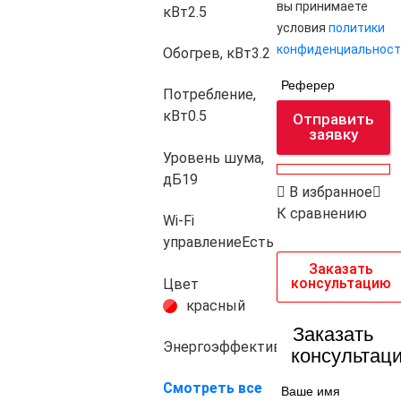
вы принимаете
кВт
2.5
условия
политики
конфиденциальност
Обогрев, кВт
3.2
Реферер
Потребление,
кВт
0.5
Отправить
заявку
Уровень шума,
дБ
19
В избранное
К сравнению
Wi-Fi
управление
Есть
Заказать
консультацию
Цвет
красный
Заказать
Энергоэффективность
A+++
консультац
Смотреть все
Ваше имя