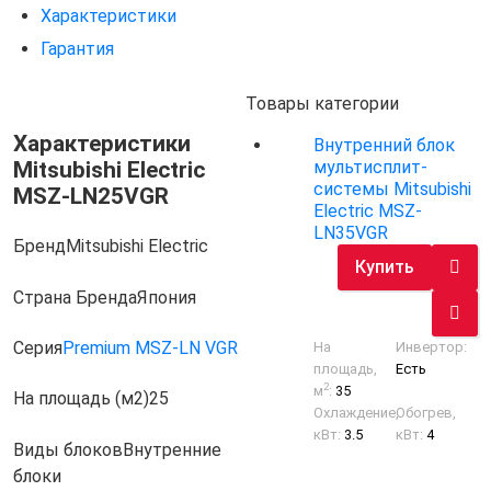
Характеристики
Гарантия
Товары категории
Характеристики
Внутренний блок
Mitsubishi Electric
мультисплит-
системы Mitsubishi
MSZ-LN25VGR
Electric MSZ-
LN35VGR
Бренд
Mitsubishi Electric
Купить
Страна Бренда
Япония
Серия
Premium MSZ-LN VGR
На
Инвертор:
площадь,
Есть
2
м
:
35
На площадь (м2)
25
Охлаждение,
Обогрев,
кВт:
3.5
кВт:
4
Виды блоков
Внутренние
блоки