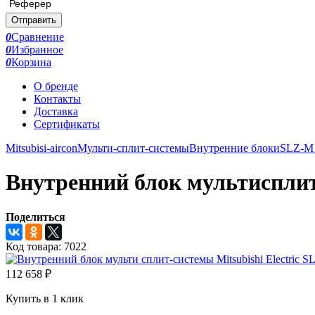
Реферер
Отправить
0
Сравнение
0
Избранное
0
Корзина
О бренде
Контакты
Доставка
Сертификаты
Mitsubisi-aircon
Мульти-сплит-системы
Внутренние блоки
SLZ-M
Внутренний блок мультиспли
Поделиться
Код товара:
7022
112 658
₽
Купить в 1 клик