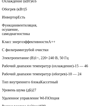
Охлаждение (кВт)
4.6
Обогрев (кВт)
5
Инвертор
Есть
Функции
вентиляция,
осушение,
самодиагностика
Класс энергоэффективности
A++
С фильтрами
грубой очистки
Электропитание (В)
1~, 220~240 В, 50 Гц
Рабочий диапазон температур (охлаждение)
-15 — 46
Рабочий диапазон температур (обогрев)
-10 — 24
Тип внутреннего блока
Кассетный
Уровень шума (дБ)
27
Удаленное управление Wi-Fi
Опция