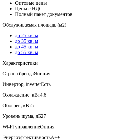
Оптовые цены
Цены с НДС
Полный пакет документов
Обслуживаемая площадь (м2)
до 25 кв. м
до 35 кв. м
до 45 кв. м
до 55 кв. м
Характеристики
Страна бренда
Япония
Инвертор, inverter
Есть
Охлаждение, кВт
4.6
Обогрев, кВт
5
Уровень шума, дБ
27
Wi-Fi управление
Опция
Энергоэффективность
A++