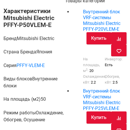
Товары категории
Характеристики
Внутренний блок
Mitsubishi Electric
VRF-системы
Mitsubishi Electric
PFFY-P50VLEM-E
PFFY-P20VLEM-E
Купить
Бренд
Mitsubishi Electric
Страна Бренда
Япония
На
Инвертор:
Серия
PFFY-VLEM-E
площадь,
Есть
2
м
:
20
Охлаждение,
Обогрев,
Виды блоков
Внутренние
кВт:
2.2
кВт:
2.5
блоки
Внутренний блок
VRF-системы
На площадь (м2)
50
Mitsubishi Electric
PFFY-P25VLEM-E
Режим работы
Охлаждение,
Купить
Обогрев, Осушение