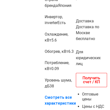
бренда
Япония
Инвертор,
Доставка
inverter
Есть
Доставка по
Москве
Охлаждение,
бесплатно
кВт
5.6
Обогрев, кВт
6.3
Для
юридических
Потребление,
лиц
кВт
0.09
Получить
Уровень шума,
счет / КП
дБ
38
Оптовые
Смотреть все
цены
характеристики
Цены с НДС