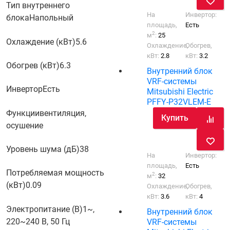
Тип внутреннего
На
Инвертор:
блока
Напольный
площадь,
Есть
2
м
:
25
Охлаждение (кВт)
5.6
Охлаждение,
Обогрев,
кВт:
2.8
кВт:
3.2
Обогрев (кВт)
6.3
Внутренний блок
VRF-системы
Инвертор
Есть
Mitsubishi Electric
PFFY-P32VLEM-E
Функции
вентиляция,
Купить
осушение
Уровень шума (дБ)
38
На
Инвертор:
площадь,
Есть
Потребляемая мощность
2
м
:
32
(кВт)
0.09
Охлаждение,
Обогрев,
кВт:
3.6
кВт:
4
Электропитание (В)
1~,
Внутренний блок
220~240 В, 50 Гц
VRF-системы