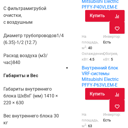
Mitsubishi Electric
PFFY-P40VLEM-E
С фильтрами
грубой
очистки,
Купить
с воздушным
Диаметр трубопроводов
1/4
На
Инвертор:
(6.35)-1/2 (12.7)
площадь,
Есть
2
м
:
40
Охлаждение,
Обогрев,
Расход воздуха (м3/
кВт:
4.5
кВт:
5
час)
840
Внутренний блок
VRF-системы
Габариты и Вес
Mitsubishi Electric
PFFY-P63VLEM-E
Габариты внутреннего
Купить
блока ШхВхГ (мм)
1410 ×
220 × 630
На
Инвертор:
Вес внутреннего блока
30
площадь,
Есть
кг
2
м
:
63