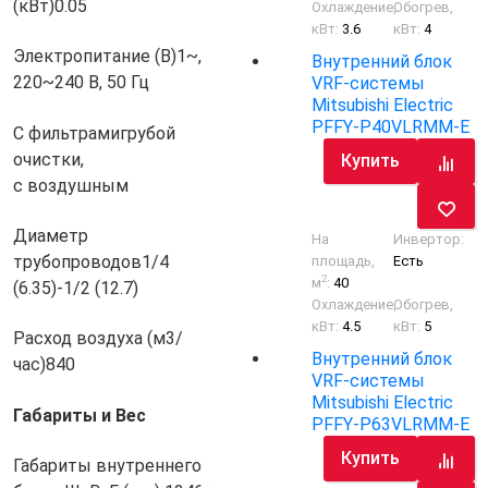
(кВт)
0.05
Охлаждение,
Обогрев,
кВт:
3.6
кВт:
4
Электропитание (В)
1~,
Внутренний блок
220~240 В, 50 Гц
VRF-системы
Mitsubishi Electric
PFFY-P40VLRMM-E
С фильтрами
грубой
очистки,
Купить
с воздушным
Диаметр
На
Инвертор:
трубопроводов
1/4
площадь,
Есть
2
м
:
40
(6.35)-1/2 (12.7)
Охлаждение,
Обогрев,
кВт:
4.5
кВт:
5
Расход воздуха (м3/
Внутренний блок
час)
840
VRF-системы
Mitsubishi Electric
Габариты и Вес
PFFY-P63VLRMM-E
Купить
Габариты внутреннего