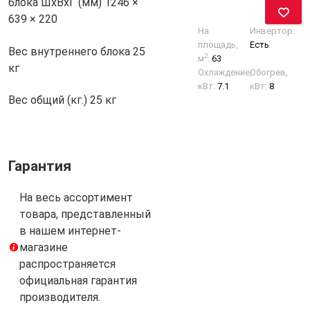
блока ШхВхГ (мм)
1246 ×
639 × 220
На
Инвертор:
площадь,
Есть
Вес внутреннего блока
25
2
м
:
63
кг
Охлаждение,
Обогрев,
кВт:
7.1
кВт:
8
Вес общий (кг.)
25 кг
Гарантия
На весь ассортимент
товара, представленный
в нашем интернет-
магазине
распространяется
официальная гарантия
производителя.