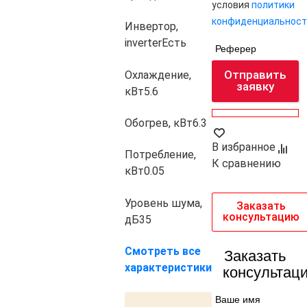
условия
политики
конфиденциальност
Инвертор,
inverter
Есть
Реферер
Отправить
Охлаждение,
заявку
кВт
5.6
Обогрев, кВт
6.3
В избранное
Потребление,
К сравнению
кВт
0.05
Уровень шума,
Заказать
консультацию
дБ
35
Смотреть все
Заказать
характеристики
консультац
Ваше имя