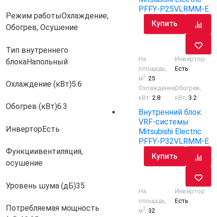
PFFY-P25VLRMM-E
Режим работы
Охлаждение,
Купить
Обогрев, Осушение
Тип внутреннего
На
Инвертор:
блока
Напольный
площадь,
Есть
2
м
:
25
Охлаждение (кВт)
5.6
Охлаждение,
Обогрев,
кВт:
2.8
кВт:
3.2
Обогрев (кВт)
6.3
Внутренний блок
VRF-системы
Инвертор
Есть
Mitsubishi Electric
PFFY-P32VLRMM-E
Функции
вентиляция,
Купить
осушение
Уровень шума (дБ)
35
На
Инвертор:
площадь,
Есть
Потребляемая мощность
2
м
:
32