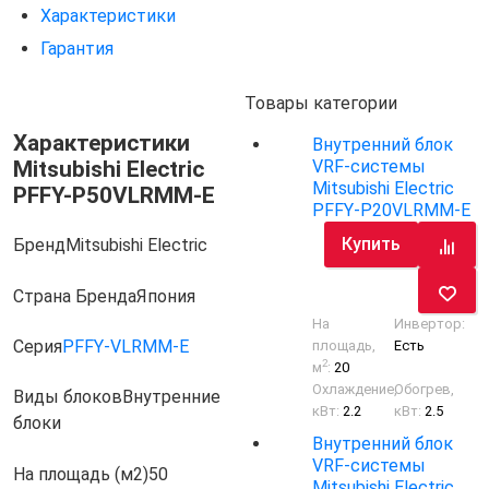
Характеристики
Гарантия
Товары категории
Характеристики
Внутренний блок
Mitsubishi Electric
VRF-системы
Mitsubishi Electric
PFFY-P50VLRMM-E
PFFY-P20VLRMM-E
Купить
Бренд
Mitsubishi Electric
Страна Бренда
Япония
На
Инвертор:
Серия
PFFY-VLRMM-E
площадь,
Есть
2
м
:
20
Охлаждение,
Обогрев,
Виды блоков
Внутренние
кВт:
2.2
кВт:
2.5
блоки
Внутренний блок
VRF-системы
На площадь (м2)
50
Mitsubishi Electric