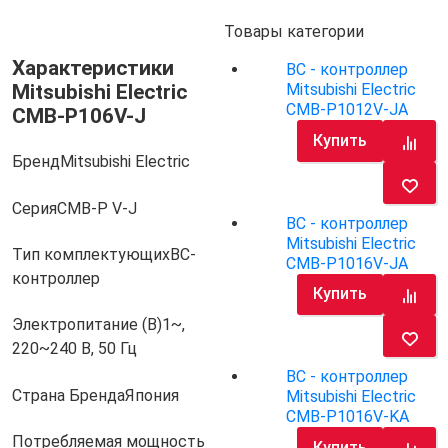
Товары категории
Характеристики
BC - контроллер
Mitsubishi Electric
Mitsubishi Electric
CMB-P1012V-JA
CMB-P106V-J
Купить
Бренд
Mitsubishi Electric
Серия
CMB-P V-J
BC - контроллер
Mitsubishi Electric
Тип комплектующих
BC-
CMB-P1016V-JA
контроллер
Купить
Электропитание (В)
1~,
220~240 В, 50 Гц
BC - контроллер
Страна Бренда
Япония
Mitsubishi Electric
CMB-P1016V-KA
Потребляемая мощность
Купить