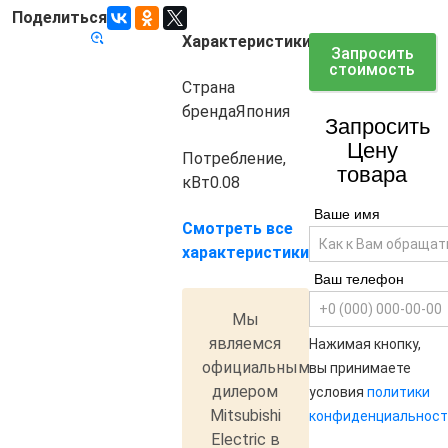
Поделиться
Характеристики
Код товара:
7608
Запросить
стоимость
Страна
бренда
Япония
Запросить
Цену
Потребление,
товара
кВт
0.08
Ваше имя
Смотреть все
характеристики
Ваш телефон
Мы
являемся
Нажимая кнопку,
официальным
вы принимаете
дилером
условия
политики
Mitsubishi
конфиденциальност
Electric в