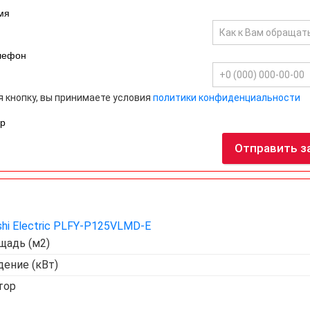
мя
лефон
 кнопку, вы принимаете условия
политики конфиденциальности
р
Отправить з
shi Electric PLFY-P125VLMD-E
щадь (м2)
ение (кВт)
тор