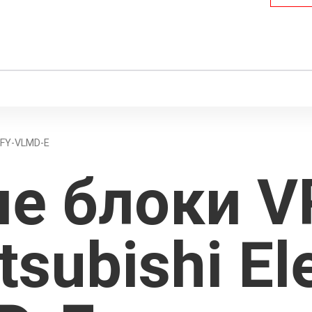
FY-VLMD-E
ие блоки 
subishi Ele