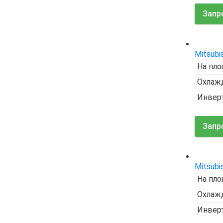
Запр
Mitsubi
На пло
Охлажд
Инвер
Запр
Mitsubi
На пло
Охлажд
Инвер