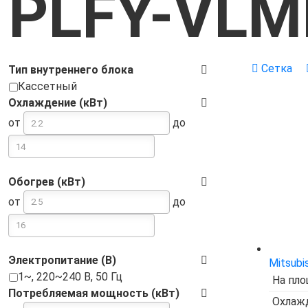
PLFY-VLM
Сетка
Тип внутреннего блока
Кассетный
Охлаждение (кВт)
от
до
Обогрев (кВт)
от
до
Электропитание (В)
Mitsubi
1~, 220~240 В, 50 Гц
На пло
Потребляемая мощность (кВт)
Охлажд