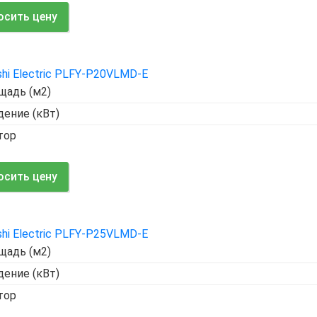
осить цену
shi Electric PLFY-P20VLMD-E
щадь (м2)
ение (кВт)
тор
осить цену
shi Electric PLFY-P25VLMD-E
щадь (м2)
ение (кВт)
тор