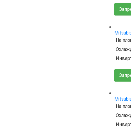
Запр
Mitsubi
На пло
Охлажд
Инвер
Запр
Mitsubi
На пло
Охлажд
Инвер