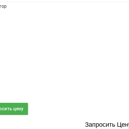
тор
осить цену
Запросить Цен