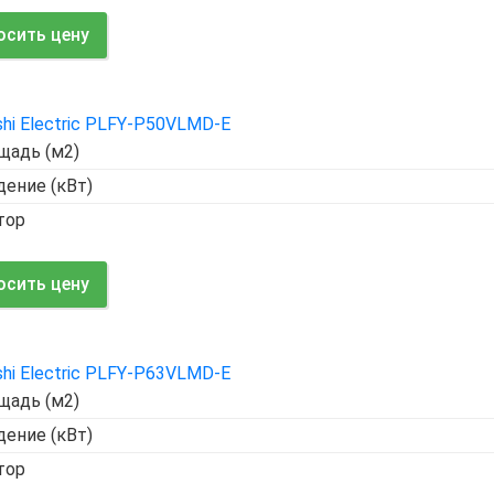
осить цену
shi Electric PLFY-P50VLMD-E
щадь (м2)
ение (кВт)
тор
осить цену
shi Electric PLFY-P63VLMD-E
щадь (м2)
ение (кВт)
тор