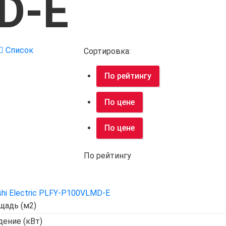
D-E
Список
Сортировка:
По рейтингу
По цене
По цене
По рейтингу
shi Electric PLFY-P100VLMD-E
щадь (м2)
ение (кВт)