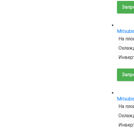
Запр
Mitsubi
На пло
Охлажд
Инвер
Запр
Mitsubi
На пло
Охлажд
Инвер