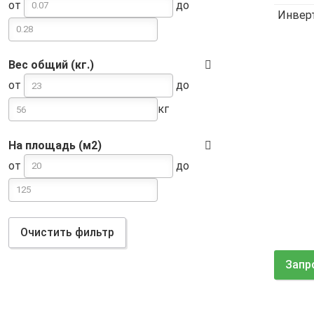
от
до
Инвер
Вес общий (кг.)
от
до
кг
На площадь (м2)
от
до
Очистить фильтр
Запр