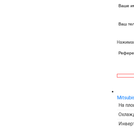
Ваше и
Ваш те
Нажимая
Рефере
Mitsubi
На пло
Охлажд
Инвер