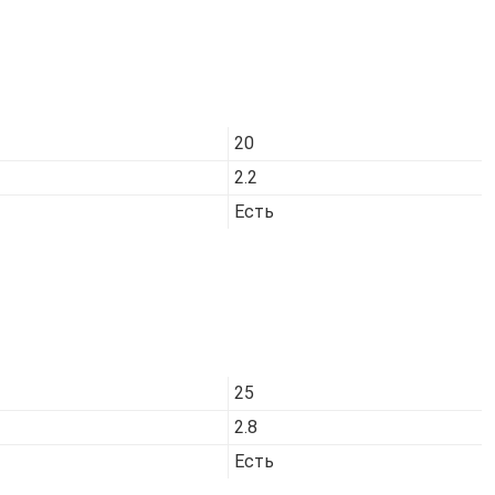
Код товара:
7418
20
2.2
Есть
Код товара:
7421
25
2.8
Есть