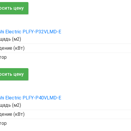
осить цену
shi Electric PLFY-P32VLMD-E
щадь (м2)
ение (кВт)
тор
осить цену
shi Electric PLFY-P40VLMD-E
щадь (м2)
ение (кВт)
тор