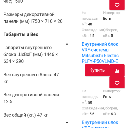
час)
1500
На
Инвертор:
Размеры декоративной
площадь,
Есть
панели (мм)
1750 × 710 × 20
2
м
:
40
Охлаждение,
Обогрев,
Габариты и Вес
кВт:
4.5
кВт:
5
Внутренний блок
Габариты внутреннего
VRF-системы
блока ШхВхГ (мм)
1446 ×
Mitsubishi Electric
PLFY-P50VLMD-E
634 × 290
Купить
Вес внутреннего блока
47
кг
На
Инвертор:
Вес декоративной панели
площадь,
Есть
12.5
2
м
:
50
Охлаждение,
Обогрев,
кВт:
5.6
кВт:
6.3
Вес общий (кг.)
47 кг
Внутренний блок