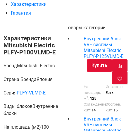
Характеристики
Гарантия
Товары категории
Характеристики
Внутренний блок
Mitsubishi Electric
VRF-системы
Mitsubishi Electric
PLFY-P100VLMD-E
PLFY-P125VLMD-E
Купить
Бренд
Mitsubishi Electric
Страна Бренда
Япония
На
Инвертор:
Серия
PLFY-VLMD-E
площадь,
Есть
2
м
:
125
Охлаждение,
Обогрев,
Виды блоков
Внутренние
кВт:
14
кВт:
16
блоки
Внутренний блок
VRF-системы
На площадь (м2)
100
Mitsubishi Electric