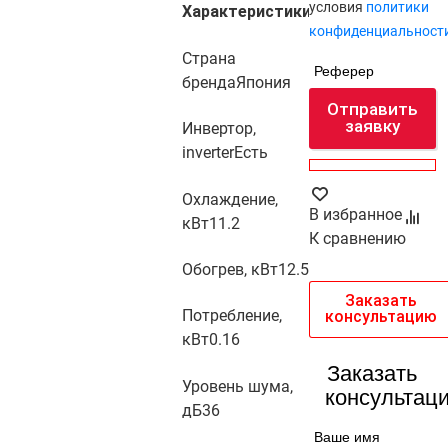
условия
политики
Характеристики
конфиденциальност
Страна
Реферер
бренда
Япония
Отправить
заявку
Инвертор,
inverter
Есть
Охлаждение,
В избранное
кВт
11.2
К сравнению
Обогрев, кВт
12.5
Заказать
Потребление,
консультацию
кВт
0.16
Заказать
Уровень шума,
консультац
дБ
36
Ваше имя