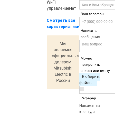
Wi-Fi
управление
Нет
Ваш телефон
Смотреть все
характеристики
Написать
сообщение
Мы
являемся
официальным
Можно
дилером
прикрепить
Mitsubishi
список или смету
Electric в
Выберите
России
файлы..
Реферер
Нажимая на
кнопку, я