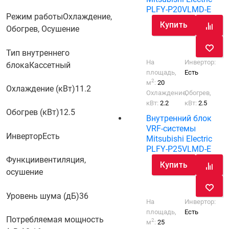
PLFY-P20VLMD-E
Режим работы
Охлаждение,
Купить
Обогрев, Осушение
Тип внутреннего
На
Инвертор:
блока
Кассетный
площадь,
Есть
2
м
:
20
Охлаждение (кВт)
11.2
Охлаждение,
Обогрев,
кВт:
2.2
кВт:
2.5
Обогрев (кВт)
12.5
Внутренний блок
VRF-системы
Инвертор
Есть
Mitsubishi Electric
PLFY-P25VLMD-E
Функции
вентиляция,
Купить
осушение
Уровень шума (дБ)
36
На
Инвертор:
площадь,
Есть
Потребляемая мощность
2
м
:
25