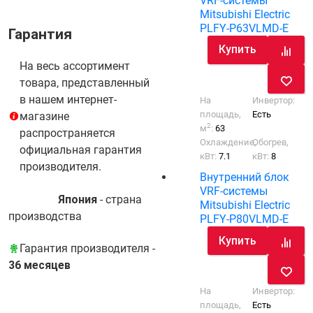
VRF-системы
Mitsubishi Electric
PLFY-P63VLMD-E
Гарантия
Купить
На весь ассортимент
товара, представленный
в нашем интернет-
На
Инвертор:
площадь,
Есть
магазине
2
м
:
63
распространяется
Охлаждение,
Обогрев,
официальная гарантия
кВт:
7.1
кВт:
8
производителя.
Внутренний блок
VRF-системы
Япония
- cтрана
Mitsubishi Electric
производства
PLFY-P80VLMD-E
Купить
Гарантия производителя -
36 месяцев
На
Инвертор:
площадь,
Есть