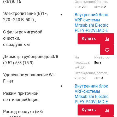
(кВт)
0.16
Охлаждение,
Обогрев,
кВт:
2.8
кВт:
3.2
Электропитание (В)
1~,
Внутренний блок
220~240 В, 50 Гц
VRF-системы
Mitsubishi Electric
PLFY-P32VLMD-E
С фильтрами
грубой
очистки,
Купить
с воздушным
Диаметр трубопроводов
3/8
На
Инвертор:
(9.52)-5/8 (15.9)
площадь,
Есть
2
м
:
32
Охлаждение,
Обогрев,
Удаленное управление Wi-
кВт:
3.6
кВт:
4
Fi
Нет
Внутренний блок
VRF-системы
Режим приточной
Mitsubishi Electric
вентиляции
Опция
PLFY-P40VLMD-E
Купить
Расход воздуха (м3/