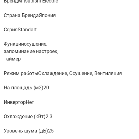
Бренд
Mitsubishi Electric
Страна Бренда
Япония
Серия
Standart
Функции
осушение,
запоминание настроек,
таймер
Режим работы
Охлаждение, Осушение, Вентиляция
На площадь (м2)
20
Инвертор
Нет
Охлаждение (кВт)
2.3
Уровень шума (дБ)
25