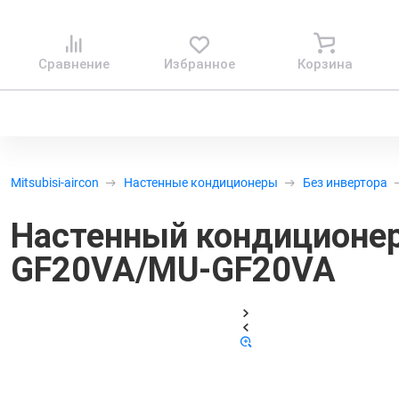
Сравнение
Избранное
Корзина
Mitsubisi-aircon
Настенные кондиционеры
Без инвертора
Настенный кондиционе
GF20VA/MU-GF20VA
Код