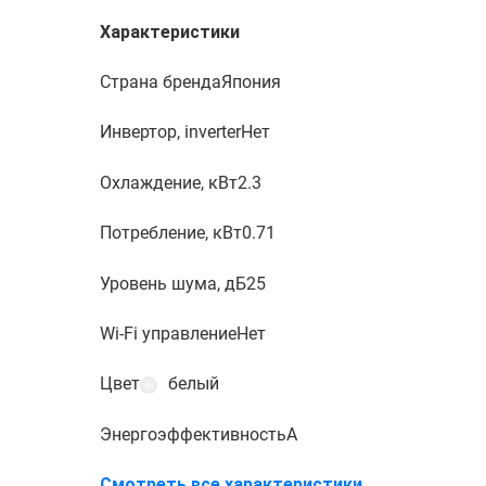
Характеристики
Страна бренда
Япония
Инвертор, inverter
Нет
Охлаждение, кВт
2.3
Потребление, кВт
0.71
Уровень шума, дБ
25
Wi-Fi управление
Нет
Цвет
белый
Энергоэффективность
A
Смотреть все характеристики