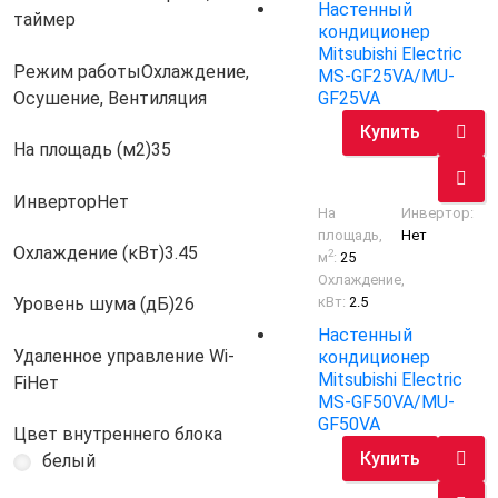
Настенный
таймер
кондиционер
Mitsubishi Electric
Режим работы
Охлаждение,
MS-GF25VA/MU-
GF25VA
Осушение, Вентиляция
Купить
На площадь (м2)
35
Инвертор
Нет
На
Инвертор:
площадь,
Нет
Охлаждение (кВт)
3.45
2
м
:
25
Охлаждение,
кВт:
2.5
Уровень шума (дБ)
26
Настенный
Удаленное управление Wi-
кондиционер
Mitsubishi Electric
Fi
Нет
MS-GF50VA/MU-
GF50VA
Цвет внутреннего блока
Купить
белый