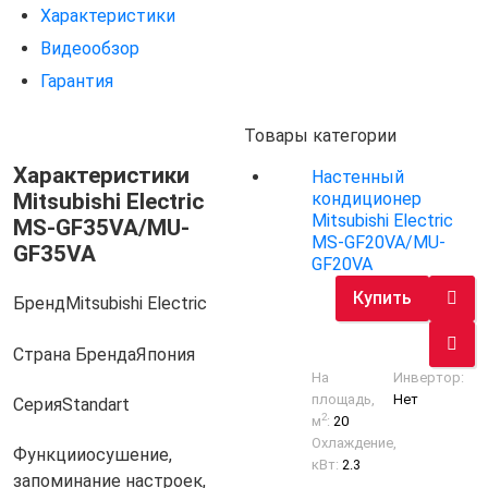
Характеристики
Видеообзор
Гарантия
Товары категории
Характеристики
Настенный
Mitsubishi Electric
кондиционер
Mitsubishi Electric
MS-GF35VA/MU-
MS-GF20VA/MU-
GF35VA
GF20VA
Купить
Бренд
Mitsubishi Electric
Страна Бренда
Япония
На
Инвертор:
площадь,
Нет
Серия
Standart
2
м
:
20
Охлаждение,
Функции
осушение,
кВт:
2.3
запоминание настроек,