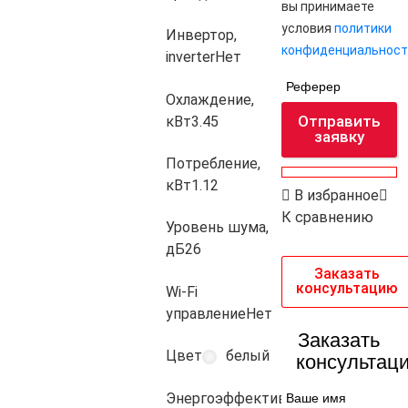
вы принимаете
условия
политики
Инвертор,
конфиденциальност
inverter
Нет
Реферер
Охлаждение,
Отправить
кВт
3.45
заявку
Потребление,
кВт
1.12
В избранное
К сравнению
Уровень шума,
дБ
26
Заказать
консультацию
Wi-Fi
управление
Нет
Заказать
Цвет
белый
консультац
Энергоэффективность
A
Ваше имя