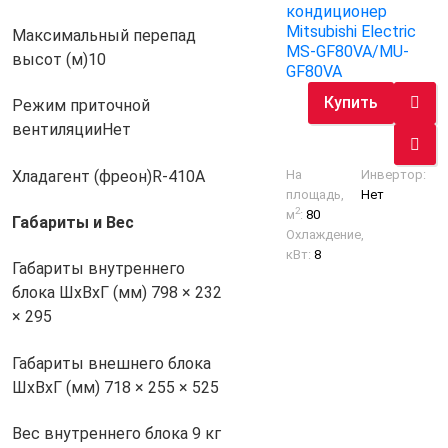
кондиционер
Mitsubishi Electric
Максимальный перепад
MS-GF80VA/MU-
высот (м)
10
GF80VA
Купить
Режим приточной
вентиляции
Нет
Хладагент (фреон)
R-410A
На
Инвертор:
площадь,
Нет
2
м
:
80
Габариты и Вес
Охлаждение,
кВт:
8
Габариты внутреннего
блока ШхВхГ (мм)
798 × 232
× 295
Габариты внешнего блока
ШхВхГ (мм)
718 × 255 × 525
Вес внутреннего блока
9 кг