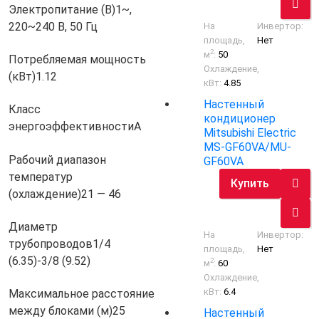
Электропитание (В)
1~,
220~240 В, 50 Гц
На
Инвертор:
площадь,
Нет
2
м
:
50
Потребляемая мощность
Охлаждение,
(кВт)
1.12
кВт:
4.85
Настенный
Класс
кондиционер
энергоэффективности
A
Mitsubishi Electric
MS-GF60VA/MU-
Рабочий диапазон
GF60VA
температур
Купить
(охлаждение)
21 — 46
Диаметр
На
Инвертор:
трубопроводов
1/4
площадь,
Нет
(6.35)-3/8 (9.52)
2
м
:
60
Охлаждение,
кВт:
6.4
Максимальное расстояние
между блоками (м)
25
Настенный