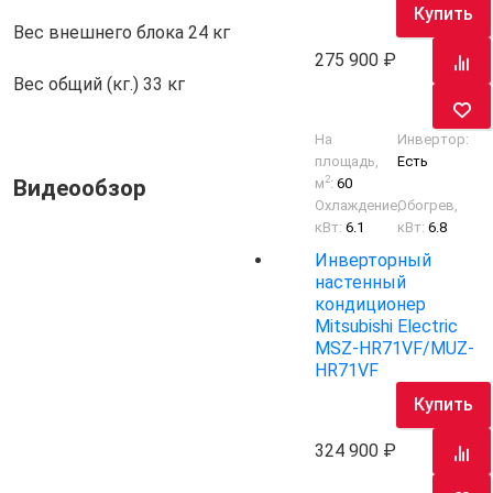
Купить
Вес внешнего блока
24 кг
275 900
Вес общий (кг.)
33 кг
На
Инвертор:
площадь,
Есть
2
Видеообзор
м
:
60
Охлаждение,
Обогрев,
кВт:
6.1
кВт:
6.8
Инверторный
настенный
кондиционер
Mitsubishi Electric
MSZ-HR71VF/MUZ-
HR71VF
Купить
324 900