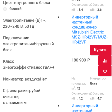
Цвет внутреннего блока
Охлаждение,
Обогрев,
белый
кВт:
3.4
кВт:
3.6
Инверторный
Электропитание (В)
1~,
настенный
220~240 В, 50 Гц
кондиционер
Mitsubishi Electric
MSZ-HR42VF/MUZ-
Подключение
HR42VF
электропитания
Наружный
Купить
блок
180 900
Класс
энергоэффективности
A++
На
Инвертор:
Ионизатор воздуха
Нет
площадь,
Есть
2
м
:
42
С фильтрами
грубой
Охлаждение,
Обогрев,
очистки,
кВт:
4.2
кВт:
4.7
с энзимным
Инверторный
настенный