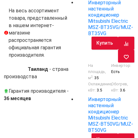
Инверторный
настенный
На весь ассортимент
кондиционер
товара, представленный
Mitsubishi Electric
в нашем интернет-
MSZ-BT35VG/MUZ-
магазине
BT35VG
распространяется
Купить
официальная гарантия
производителя.
На
Инвертор:
Таиланд
- cтрана
площадь,
Есть
производства
2
м
:
35
Охлаждение,
Обогрев,
кВт:
3.5
кВт:
3.6
Гарантия производителя -
36 месяцев
Инверторный
настенный
кондиционер
Mitsubishi Electric
MSZ-BT50VG/MUZ-
BT50VG