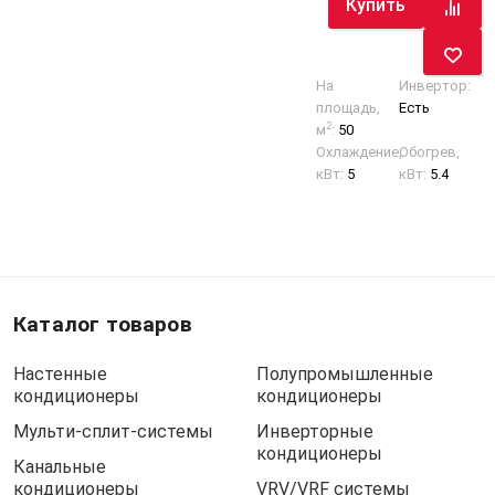
Купить
На
Инвертор:
площадь,
Есть
2
м
:
50
Охлаждение,
Обогрев,
кВт:
5
кВт:
5.4
Каталог товаров
Настенные
Полупромышленные
кондиционеры
кондиционеры
Мульти-сплит-системы
Инверторные
кондиционеры
Канальные
кондиционеры
VRV/VRF системы