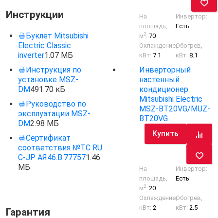
Инструкции
На
Инвертор:
площадь,
Есть
2
Буклет Mitsubishi
м
:
70
Electric Classic
Охлаждение,
Обогрев,
inverter
1.07 МБ
кВт:
7.1
кВт:
8.1
Инструкция по
Инверторный
установке MSZ-
настенный
DM
491.70 кБ
кондиционер
Mitsubishi Electric
Руководство по
MSZ-BT20VG/MUZ-
эксплуатации MSZ-
BT20VG
DM
2.98 МБ
Купить
Сертификат
соответствия №TC RU
C-JP АЯ46.В.77757
1.46
МБ
На
Инвертор:
площадь,
Есть
2
м
:
20
Охлаждение,
Обогрев,
кВт:
2
кВт:
2.5
Гарантия