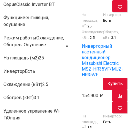
Серия
Classic Inverter BT
На
Инвертор:
Функции
вентиляция,
площадь,
Есть
осушение
2
м
:
25
Охлаждение,
Обогрев,
Режим работы
Охлаждение,
кВт:
2.5
кВт:
3.1
Обогрев, Осушение
Инверторный
настенный
кондиционер
На площадь (м2)
25
Mitsubishi Electric
MSZ-HR35VF/MUZ-
Инвертор
Есть
HR35VF
Купить
Охлаждение (кВт)
2.5
154 900
Обогрев (кВт)
3.1
Удаленное управление Wi-
На
Инвертор:
Fi
Опция
площадь,
Есть
2
м
:
35