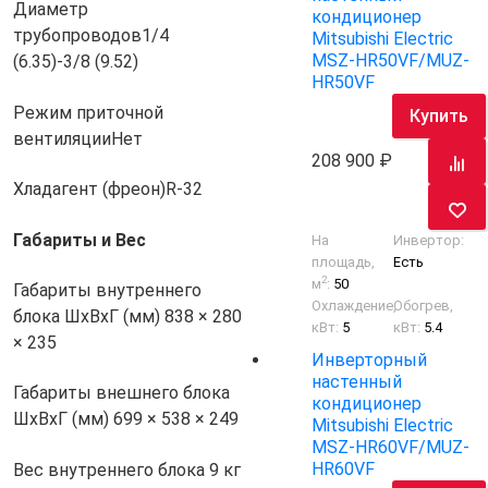
Диаметр
кондиционер
трубопроводов
1/4
Mitsubishi Electric
MSZ-HR50VF/MUZ-
(6.35)-3/8 (9.52)
HR50VF
Режим приточной
Купить
вентиляции
Нет
208 900
Хладагент (фреон)
R-32
Габариты и Вес
На
Инвертор:
площадь,
Есть
2
м
:
50
Габариты внутреннего
Охлаждение,
Обогрев,
блока ШхВхГ (мм)
838 × 280
кВт:
5
кВт:
5.4
× 235
Инверторный
настенный
Габариты внешнего блока
кондиционер
ШхВхГ (мм)
699 × 538 × 249
Mitsubishi Electric
MSZ-HR60VF/MUZ-
HR60VF
Вес внутреннего блока
9 кг