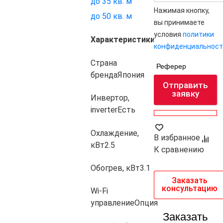
до 35 кв. м
Нажимая кнопку,
до 50 кв. м
вы принимаете
условия
политики
Характеристики
конфиденциальност
Страна
Реферер
бренда
Япония
Отправить
заявку
Инвертор,
inverter
Есть
Охлаждение,
В избранное
кВт
2.5
К сравнению
Обогрев, кВт
3.1
Заказать
консультацию
Wi-Fi
управление
Опция
Заказать