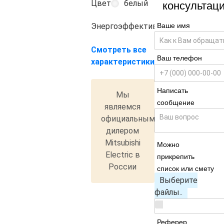
Цвет
белый
консультац
Ваше имя
Энергоэффективность
A++
Смотреть все
Ваш телефон
характеристики
Написать
Мы
сообщение
являемся
официальным
дилером
Mitsubishi
Можно
Electric в
прикрепить
России
список или смету
Выберите
файлы..
Реферер