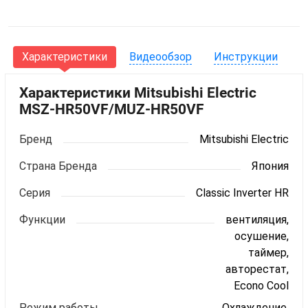
Характеристики
Видеообзор
Инструкции
Г
Характеристики Mitsubishi Electric
MSZ-HR50VF/MUZ-HR50VF
Бренд
Mitsubishi Electric
Страна Бренда
Япония
Серия
Classic Inverter HR
Функции
вентиляция,
осушение,
таймер,
авторестат,
Econo Cool
Режим работы
Охлаждение,