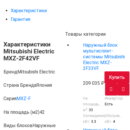
Характеристики
Гарантия
Товары категории
Характеристики
Наружный блок
Mitsubishi Electric
мультисплит-
системы Mitsubishi
MXZ-2F42VF
Electric MXZ-
2F33VF
Бренд
Mitsubishi Electric
Купить
209 035
Страна Бренда
Япония
Серия
MXZ-F
На
Инвертор:
площадь,
Есть
2
м
:
33
На площадь (м2)
42
Охлаждение,
Обогрев,
кВт:
3.3
кВт:
4
Виды блоков
Наружные