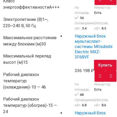
Класс
энергоэффективности
A+++
На
Инвертор:
площадь,
Есть
2
м
:
54
Электропитание (В)
1~,
Охлаждение,
Обогрев,
220~240 В, 50 Гц
кВт:
5.4
кВт:
8.5
Наружный блок
Максимальное расстояние
мультисплит-
между блоками (м)
30
системы Mitsubishi
Electric MXZ-
Максимальный перепад
3F68VF
высот (м)
15
Купить
336 198
Рабочий диапазон
температур
На
Инвертор:
(охлаждение)
-10 — 46
площадь,
Есть
2
м
:
68
Рабочий диапазон
Охлаждение,
Обогрев,
температур (обогрев)
-15 —
кВт:
6.8
кВт:
8.6
24
Наружный блок