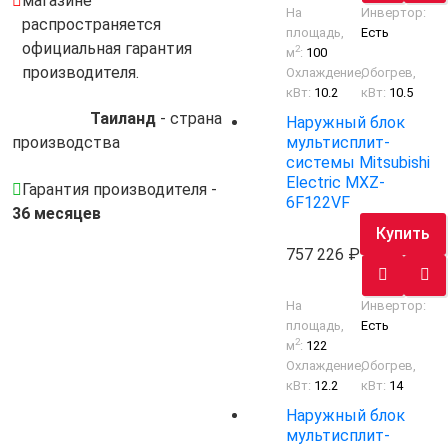
магазине
На
Инвертор:
распространяется
площадь,
Есть
официальная гарантия
2
м
:
100
производителя.
Охлаждение,
Обогрев,
кВт:
10.2
кВт:
10.5
Таиланд
- cтрана
Наружный блок
мультисплит-
производства
системы Mitsubishi
Electric MXZ-
Гарантия производителя -
6F122VF
36 месяцев
Купить
757 226
На
Инвертор:
площадь,
Есть
2
м
:
122
Охлаждение,
Обогрев,
кВт:
12.2
кВт:
14
Наружный блок
мультисплит-