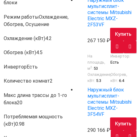
Наружный блок
блоки
мультисплит-
системы Mitsubishi
Режим работы
Охлаждение,
Electric MXZ-
Обогрев, Осушение
2F53VF
Купить
Охлаждение (кВт)
4.2
267 150
Обогрев (кВт)
4.5
На
Инвертор:
площадь,
Есть
Инвертор
Есть
2
м
:
53
Охлаждение,
Обогрев,
Количество комнат
2
кВт:
5.3
кВт:
6.4
Наружный блок
Макс длина трассы до 1-го
мультисплит-
системы Mitsubishi
блока
20
Electric MXZ-
3F54VF
Потребляемая мощность
Купить
(кВт)
0.98
290 166