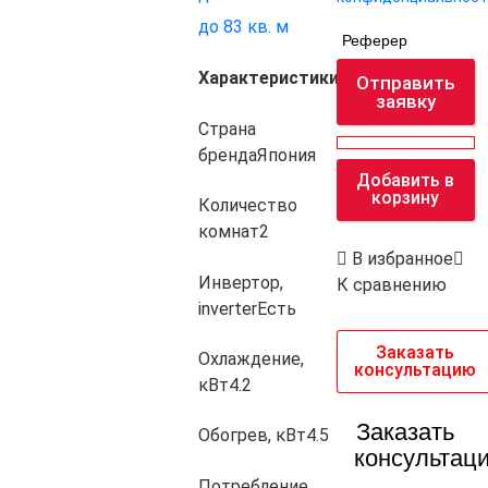
до 83 кв. м
Реферер
Характеристики
Отправить
заявку
Страна
бренда
Япония
Добавить в
корзину
Количество
комнат
2
В избранное
Инвертор,
К сравнению
inverter
Есть
Заказать
Охлаждение,
консультацию
кВт
4.2
Заказать
Обогрев, кВт
4.5
консультац
Потребление,