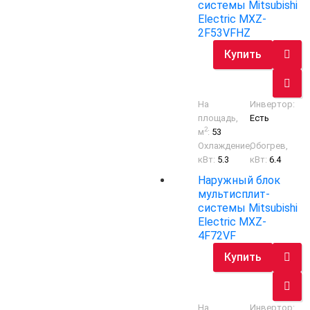
системы Mitsubishi
Electric MXZ-
2F53VFHZ
Купить
На
Инвертор:
площадь,
Есть
2
м
:
53
Охлаждение,
Обогрев,
кВт:
5.3
кВт:
6.4
Наружный блок
мультисплит-
системы Mitsubishi
Electric MXZ-
4F72VF
Купить
На
Инвертор: