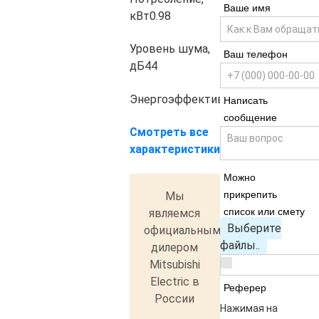
Ваше имя
кВт
0.98
Уровень шума,
Ваш телефон
дБ
44
Энергоэффективность
A+++
Написать
сообщение
Смотреть все
характеристики
Можно
прикрепить
Мы
список или смету
являемся
Выберите
официальным
файлы..
дилером
Mitsubishi
Electric в
Реферер
России
Нажимая на