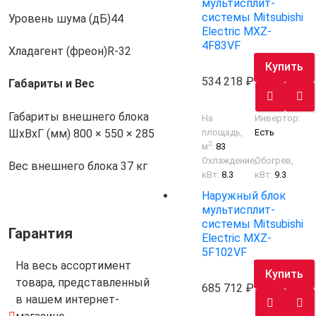
мультисплит-
системы Mitsubishi
Уровень шума (дБ)
44
Electric MXZ-
4F83VF
Хладагент (фреон)
R-32
Купить
534 218
Габариты и Вес
Габариты внешнего блока
На
Инвертор:
площадь,
Есть
ШхВхГ (мм)
800 × 550 × 285
2
м
:
83
Охлаждение,
Обогрев,
Вес внешнего блока
37 кг
кВт:
8.3
кВт:
9.3
Наружный блок
мультисплит-
системы Mitsubishi
Гарантия
Electric MXZ-
5F102VF
На весь ассортимент
Купить
товара, представленный
685 712
в нашем интернет-