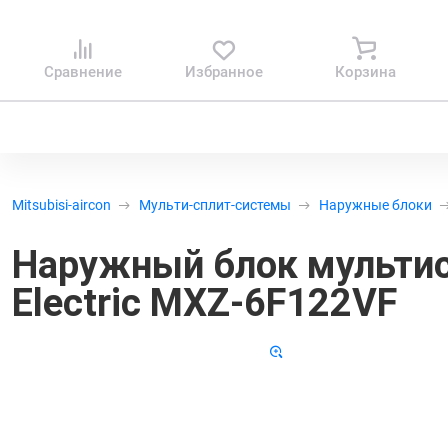
Сравнение
Избранное
Корзина
Mitsubisi-aircon
Мульти-сплит-системы
Наружные блоки
Наружный блок мульти
Electric MXZ-6F122VF
Код т