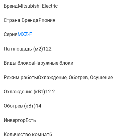
Бренд
Mitsubishi Electric
Страна Бренда
Япония
Серия
MXZ-F
На площадь (м2)
122
Виды блоков
Наружные блоки
Режим работы
Охлаждение, Обогрев, Осушение
Охлаждение (кВт)
12.2
Обогрев (кВт)
14
Инвертор
Есть
Количество комнат
6