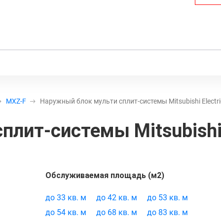
MXZ-F
Наружный блок мульти сплит-системы Mitsubishi Elect
сплит-системы
Mitsubish
Обслуживаемая площадь (м2)
овара:
21469
до 33 кв. м
до 42 кв. м
до 53 кв. м
до 54 кв. м
до 68 кв. м
до 83 кв. м