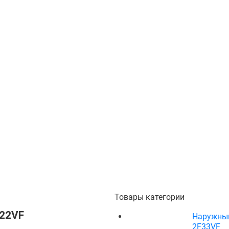
Товары категории
122VF
Наружный 
2F33VF