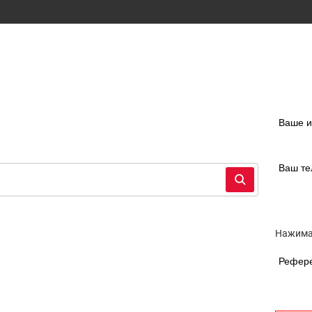
Ваше 
Ваш т
Нажимая
Рефер