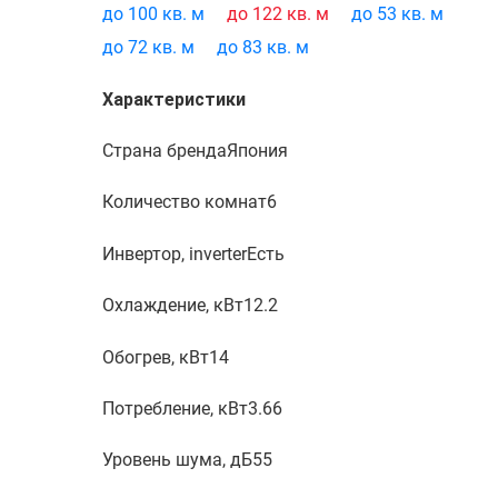
до 100 кв. м
до 122 кв. м
до 53 кв. м
до 72 кв. м
до 83 кв. м
Характеристики
Страна бренда
Япония
Количество комнат
6
Инвертор, inverter
Есть
Охлаждение, кВт
12.2
Обогрев, кВт
14
Потребление, кВт
3.66
Уровень шума, дБ
55