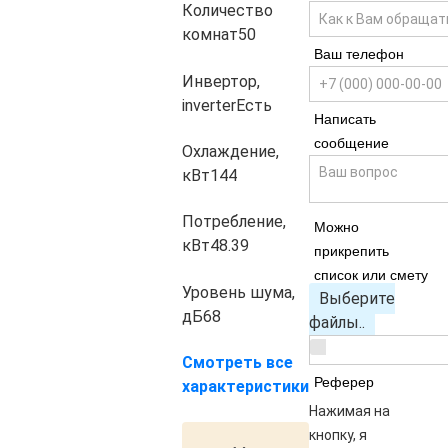
Количество
комнат
50
Ваш телефон
Инвертор,
inverter
Есть
Написать
сообщение
Охлаждение,
кВт
144
Потребление,
Можно
кВт
48.39
прикрепить
список или смету
Уровень шума,
Выберите
дБ
68
файлы..
Смотреть все
Реферер
характеристики
Нажимая на
кнопку, я