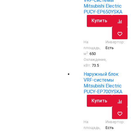
VRF-системы
Mitsubishi Electric
PUCY-EP650YSKA
Купить
На
Инвертор:
площадь,
Есть
2
м
:
650
Охлаждение,
кВт:
73.5
Наружный блок
VRF-системы
Mitsubishi Electric
PUCY-EP700YSKA
Купить
На
Инвертор:
площадь,
Есть