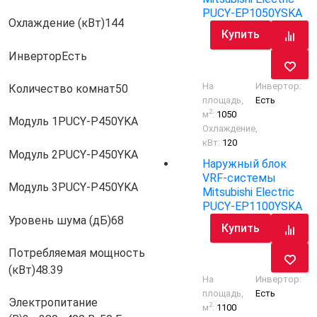
PUCY-EP1050YSKA
Охлаждение (кВт)
144
Купить
Инвертор
Есть
На
Инвертор:
Количество комнат
50
площадь,
Есть
2
м
:
1050
Модуль 1
PUCY-P450YKA
Охлаждение,
кВт:
120
Модуль 2
PUCY-P450YKA
Наружный блок
VRF-системы
Модуль 3
PUCY-P450YKA
Mitsubishi Electric
PUCY-EP1100YSKA
Уровень шума (дБ)
68
Купить
Потребляемая мощность
(кВт)
48.39
На
Инвертор:
площадь,
Есть
Электропитание
2
м
:
1100