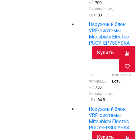
2
м
:
700
Охлаждение,
кВт:
80
Наружный блок
VRF-системы
Mitsubishi Electric
PUCY-EP750YSKA
Купить
На
Инвертор:
площадь,
Есть
2
м
:
750
Охлаждение,
кВт:
84.8
Наружный блок
VRF-системы
Mitsubishi Electric
PUCY-EP800YSKA
Купить