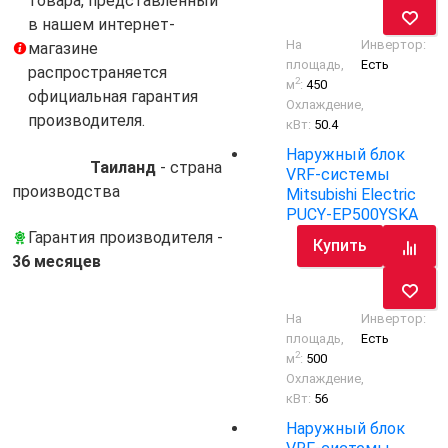
товара, представленный
в нашем интернет-
На
Инвертор:
магазине
площадь,
Есть
распространяется
2
м
:
450
официальная гарантия
Охлаждение,
производителя.
кВт:
50.4
Наружный блок
Таиланд
- cтрана
VRF-системы
производства
Mitsubishi Electric
PUCY-EP500YSKA
Гарантия производителя -
Купить
36 месяцев
На
Инвертор:
площадь,
Есть
2
м
:
500
Охлаждение,
кВт:
56
Наружный блок