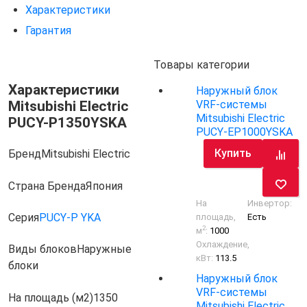
Характеристики
Гарантия
Товары категории
Характеристики
Наружный блок
Mitsubishi Electric
VRF-системы
Mitsubishi Electric
PUCY-P1350YSKA
PUCY-EP1000YSKA
Купить
Бренд
Mitsubishi Electric
Страна Бренда
Япония
На
Инвертор:
Серия
PUCY-P YKA
площадь,
Есть
2
м
:
1000
Охлаждение,
Виды блоков
Наружные
кВт:
113.5
блоки
Наружный блок
VRF-системы
На площадь (м2)
1350
Mitsubishi Electric