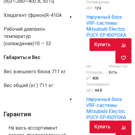
(В)
3~,380~400 В, 50 Гц
Охлаждение,
кВт:
124
Хладагент (фреон)
R-410A
Наружный блок
VRF-системы
Mitsubishi Electric
Рабочий диапазон
PUCY-EP400YSKA
температур
(охлаждение)
10 — 52
Купить
Габариты и Вес
На
Инвертор:
Вес внешнего блока
711 кг
площадь,
Есть
2
м
:
400
Охлаждение,
Вес общий (кг.)
711 кг
кВт:
44.8
Наружный блок
VRF-системы
Mitsubishi Electric
Гарантия
PUCY-EP450YSKA
Купить
На весь ассортимент