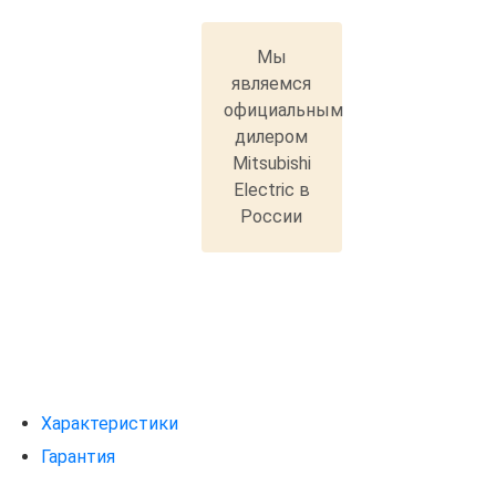
Мы
являемся
официальным
дилером
Mitsubishi
Electric в
России
Характеристики
Гарантия