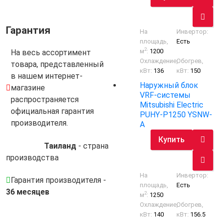
Гарантия
На
Инвертор:
площадь,
Есть
2
м
:
1200
На весь ассортимент
Охлаждение,
Обогрев,
товара, представленный
кВт:
136
кВт:
150
в нашем интернет-
Наружный блок
магазине
VRF-системы
распространяется
Mitsubishi Electric
официальная гарантия
PUHY-P1250 YSNW-
производителя.
A
Купить
Таиланд
- cтрана
производства
На
Инвертор:
Гарантия производителя -
площадь,
Есть
36 месяцев
2
м
:
1250
Охлаждение,
Обогрев,
кВт:
140
кВт:
156.5