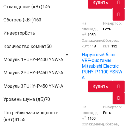
Купить
Охлаждение (кВт)
146
Обогрев (кВт)
163
На
Инвертор:
площадь,
Есть
Инвертор
Есть
2
м
:
1050
Охлаждение,
Обогрев,
Количество комнат
50
кВт:
118
кВт:
132
Наружный блок
Модуль 1
PUHY-P400 YNW-A
VRF-системы
Mitsubishi Electric
PUHY-P1100 YSNW-
Модуль 2
PUHY-P450 YNW-A
A
Модуль 3
PUHY-P450 YNW-A
Купить
Уровень шума (дБ)
70
На
Инвертор:
Потребляемая мощность
площадь,
Есть
2
м
:
1100
(кВт)
41.55
Охлаждение,
Обогрев,