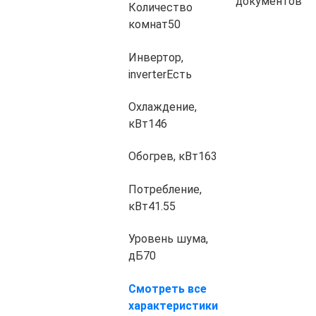
документов
Количество
комнат
50
Инвертор,
inverter
Есть
Охлаждение,
кВт
146
Обогрев, кВт
163
Потребление,
кВт
41.55
Уровень шума,
дБ
70
Смотреть все
характеристики