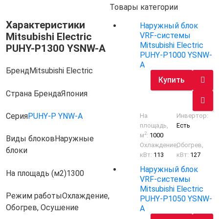
Товары категории
Характеристики
Наружный блок
Mitsubishi Electric
VRF-системы
Mitsubishi Electric
PUHY-P1300 YSNW-A
PUHY-P1000 YSNW-
A
Бренд
Mitsubishi Electric
Купить
Страна Бренда
Япония
Серия
PUHY-P YNW-A
На
Инвертор:
площадь,
Есть
2
м
:
1000
Виды блоков
Наружные
Охлаждение,
Обогрев,
блоки
кВт:
113
кВт:
127
Наружный блок
На площадь (м2)
1300
VRF-системы
Mitsubishi Electric
Режим работы
Охлаждение,
PUHY-P1050 YSNW-
Обогрев, Осушение
A