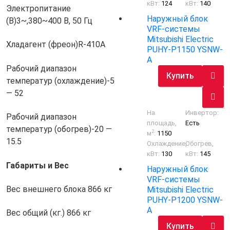
кВт:
124
кВт:
140
Электропитание
Наружный блок
(В)
3~,380~400 В, 50 Гц
VRF-системы
Mitsubishi Electric
Хладагент (фреон)
R-410A
PUHY-P1150 YSNW-
A
Рабочий диапазон
Купить
температур (охлаждение)
-5
— 52
На
Инвертор:
Рабочий диапазон
площадь,
Есть
температур (обогрев)
-20 —
2
м
:
1150
15.5
Охлаждение,
Обогрев,
кВт:
130
кВт:
145
Габариты и Вес
Наружный блок
VRF-системы
Вес внешнего блока
866 кг
Mitsubishi Electric
PUHY-P1200 YSNW-
A
Вес общий (кг.)
866 кг
Купить