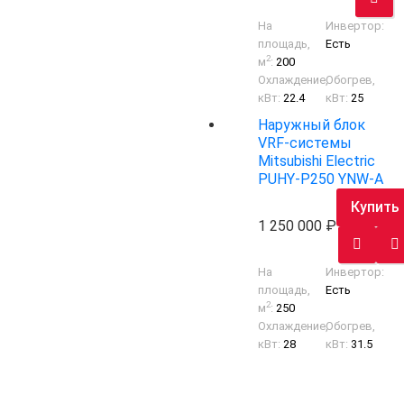
На
Инвертор:
площадь,
Есть
2
м
:
200
Охлаждение,
Обогрев,
кВт:
22.4
кВт:
25
Наружный блок
VRF-системы
Mitsubishi Electric
PUHY-P250 YNW-A
Купить
1 250 000
На
Инвертор:
площадь,
Есть
2
м
:
250
Охлаждение,
Обогрев,
кВт:
28
кВт:
31.5