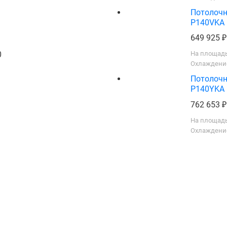
Потолочн
P140VKA
649 925
0
На площадь
Охлаждение
Потолочн
P140YKA
762 653
На площадь
Охлаждение