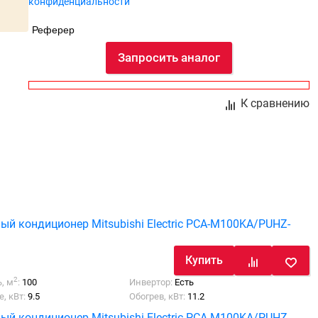
конфиденциальности
Реферер
Запросить аналог
К сравнению
ый кондиционер Mitsubishi Electric PCA-M100KA/PUHZ-
Купить
2
, м
:
100
Инвертор:
Есть
, кВт:
9.5
Обогрев, кВт:
11.2
ый кондиционер Mitsubishi Electric PCA-M100KA/PUHZ-