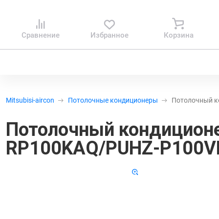
Сравнение
Избранное
Корзина
Mitsubisi-aircon
Потолочные кондиционеры
Потолочный ко
Потолочный кондиционер 
RP100KAQ/PUHZ-P100V
Товар снят с производства
Код 