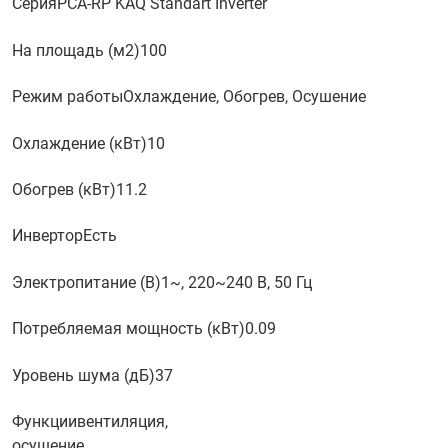
Серия
PCA-RP KAQ Standart Inverter
На площадь (м2)
100
Режим работы
Охлаждение, Обогрев, Осушение
Охлаждение (кВт)
10
Обогрев (кВт)
11.2
Инвертор
Есть
Электропитание (В)
1~, 220~240 В, 50 Гц
Потребляемая мощность (кВт)
0.09
Уровень шума (дБ)
37
Функции
вентиляция,
осушение,