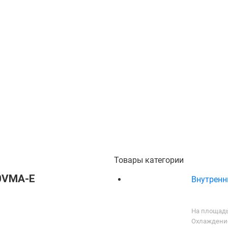
Товары категории
40VMA-E
Внутренни
На площадь
Охлаждение