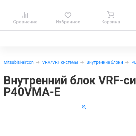
Сравнение
Избранное
Корзина
Mitsubisi-aircon
VRV/VRF системы
Внутренние блоки
P
Внутренний блок VRF-сис
P40VMA-E
Код 