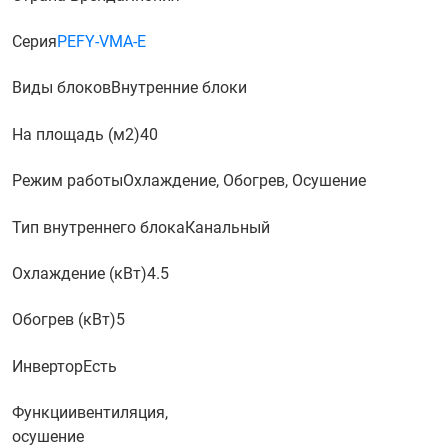
Серия
PEFY-VMA-E
Виды блоков
Внутренние блоки
На площадь (м2)
40
Режим работы
Охлаждение, Обогрев, Осушение
Тип внутреннего блока
Канальный
Охлаждение (кВт)
4.5
Обогрев (кВт)
5
Инвертор
Есть
Функции
вентиляция,
осушение