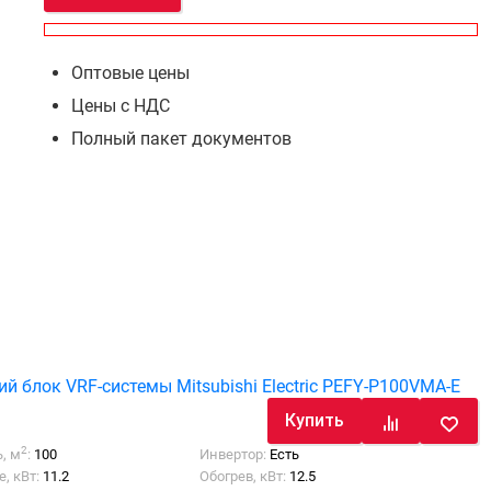
Оптовые цены
Цены с НДС
Полный пакет документов
й блок VRF-системы Mitsubishi Electric PEFY-P100VMA-E
Купить
2
, м
:
100
Инвертор:
Есть
, кВт:
11.2
Обогрев, кВт:
12.5