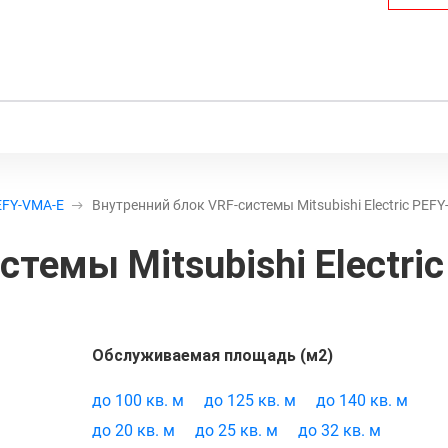
EFY-VMA-E
Внутренний блок VRF-системы Mitsubishi Electric PEF
темы Mitsubishi Electric
товара:
7487
Обслуживаемая площадь (м2)
до 100 кв. м
до 125 кв. м
до 140 кв. м
до 20 кв. м
до 25 кв. м
до 32 кв. м