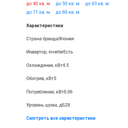
до 40 кв. м
до 50 кв. м
до 63 кв. м
до 71 кв. м
до 80 кв. м
Характеристики
Страна бренда
Япония
Инвертор, inverter
Есть
Охлаждение, кВт
4.5
Обогрев, кВт
5
Потребление, кВт
0.06
Уровень шума, дБ
28
Смотреть все характеристики