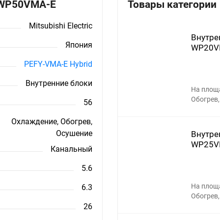
Y-WP50VMA-E
Товары категории
Mitsubishi Electric
Внутрен
Япония
WP20V
PEFY-VMA-E Hybrid
Внутренние блоки
На площ
Обогрев,
56
Охлаждение, Обогрев,
Осушение
Внутрен
WP25V
Канальный
5.6
На площ
6.3
Обогрев,
26