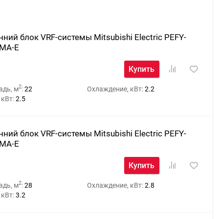
ний блок VRF-системы Mitsubishi Electric PEFY-
MA-E
Купить
2
адь, м
:
22
Охлаждение, кВт:
2.2
 кВт:
2.5
ний блок VRF-системы Mitsubishi Electric PEFY-
MA-E
Купить
2
адь, м
:
28
Охлаждение, кВт:
2.8
 кВт:
3.2