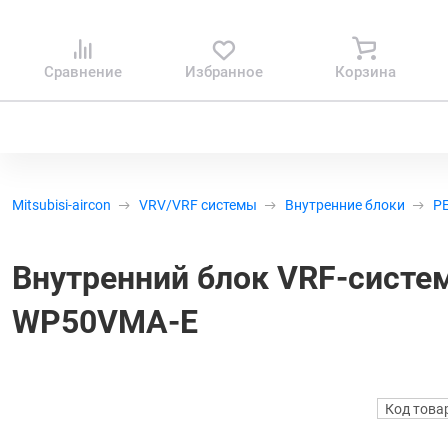
Сравнение
Избранное
Корзина
Mitsubisi-aircon
VRV/VRF системы
Внутренние блоки
PE
Внутренний блок VRF-системы
WP50VMA-E
Код това