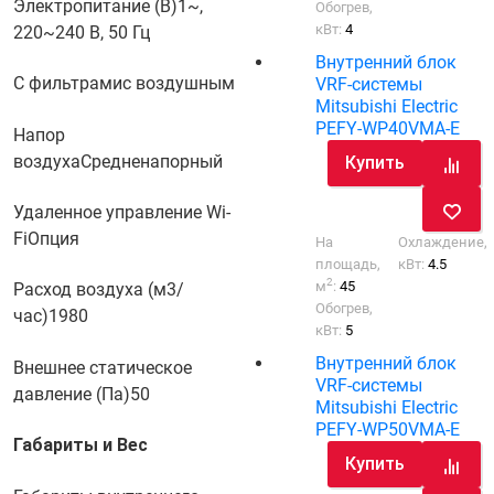
Электропитание (В)
1~,
Обогрев,
кВт:
4
220~240 В, 50 Гц
Внутренний блок
С фильтрами
с воздушным
VRF-системы
Mitsubishi Electric
PEFY-WP40VMA-E
Напор
воздуха
Средненапорный
Купить
Удаленное управление Wi-
Fi
Опция
На
Охлаждение,
площадь,
кВт:
4.5
2
м
:
45
Расход воздуха (м3/
Обогрев,
час)
1980
кВт:
5
Внутренний блок
Внешнее статическое
VRF-системы
давление (Па)
50
Mitsubishi Electric
PEFY-WP50VMA-E
Габариты и Вес
Купить