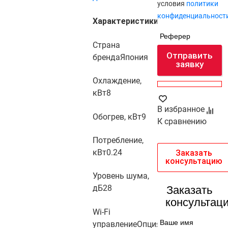
условия
политики
конфиденциальност
Характеристики
Реферер
Страна
Отправить
бренда
Япония
заявку
Охлаждение,
кВт
8
В избранное
Обогрев, кВт
9
К сравнению
Потребление,
кВт
0.24
Заказать
консультацию
Уровень шума,
дБ
28
Заказать
консультац
Wi-Fi
Ваше имя
управление
Опция