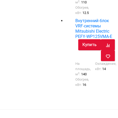
2
м
:
110
Обогрев,
кВт:
12.5
Внутренний блок
VRF-системы
Mitsubishi Electric
PEFY-WP125VMA-E
Купить
На
Охлаждение,
площадь,
кВт:
14
2
м
:
140
Обогрев,
кВт:
16