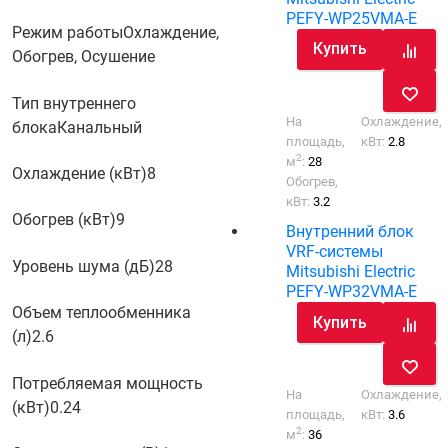
PEFY-WP25VMA-E
Режим работы
Охлаждение,
Купить
Обогрев, Осушение
Тип внутреннего
На
Охлаждение,
блока
Канальный
площадь,
кВт:
2.8
2
м
:
28
Охлаждение (кВт)
8
Обогрев,
кВт:
3.2
Обогрев (кВт)
9
Внутренний блок
VRF-системы
Уровень шума (дБ)
28
Mitsubishi Electric
PEFY-WP32VMA-E
Объем теплообменника
Купить
(л)
2.6
Потребляемая мощность
На
Охлаждение,
(кВт)
0.24
площадь,
кВт:
3.6
2
м
:
36