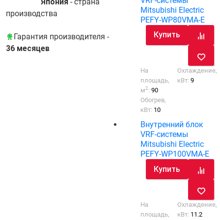
VRF-системы
Япония
- cтрана
Mitsubishi Electric
производства
PEFY-WP80VMA-E
Купить
Гарантия производителя -
36 месяцев
На
Охлаждение,
площадь,
кВт:
9
2
м
:
90
Обогрев,
кВт:
10
Внутренний блок
VRF-системы
Mitsubishi Electric
PEFY-WP100VMA-E
Купить
На
Охлаждение,
площадь,
кВт:
11.2