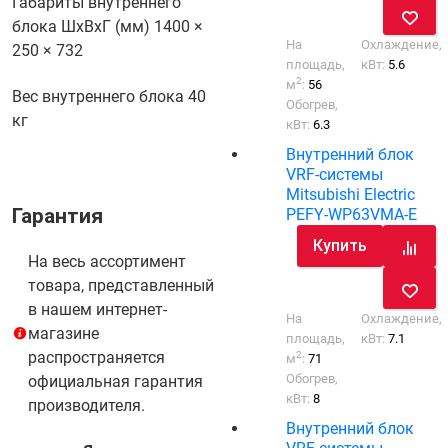
Габариты внутреннего
блока ШхВхГ (мм)
1400 ×
На
Охлаждение,
250 × 732
площадь,
кВт:
5.6
2
м
:
56
Вес внутреннего блока
40
Обогрев,
кг
кВт:
6.3
Внутренний блок
VRF-системы
Mitsubishi Electric
Гарантия
PEFY-WP63VMA-E
Купить
На весь ассортимент
товара, представленный
в нашем интернет-
На
Охлаждение,
магазине
площадь,
кВт:
7.1
распространяется
2
м
:
71
Обогрев,
официальная гарантия
кВт:
8
производителя.
Внутренний блок