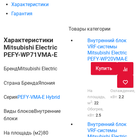
Характеристики
Гарантия
Товары категории
Характеристики
Внутренний блок
Mitsubishi Electric
VRF-системы
Mitsubishi Electric
PEFY-WP71VMA-E
PEFY-WP20VMA-E
Купить
Бренд
Mitsubishi Electric
Страна Бренда
Япония
На
Охлаждение,
Серия
PEFY-VMA-E Hybrid
площадь,
кВт:
2.2
2
м
:
22
Обогрев,
Виды блоков
Внутренние
кВт:
2.5
блоки
Внутренний блок
VRF-системы
На площадь (м2)
80
Mitsubishi Electric