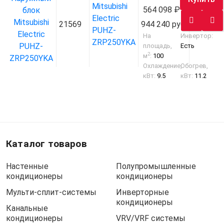
Mitsubishi
564 098
Electric
21569
944 240 руб.
1
PUHZ-
На
Инвертор:
ZRP250YKA
площадь,
Есть
2
м
:
100
Охлаждение,
Обогрев,
кВт:
9.5
кВт:
11.2
Каталог товаров
Настенные
Полупромышленные
кондиционеры
кондиционеры
Мульти-сплит-системы
Инверторные
кондиционеры
Канальные
кондиционеры
VRV/VRF системы