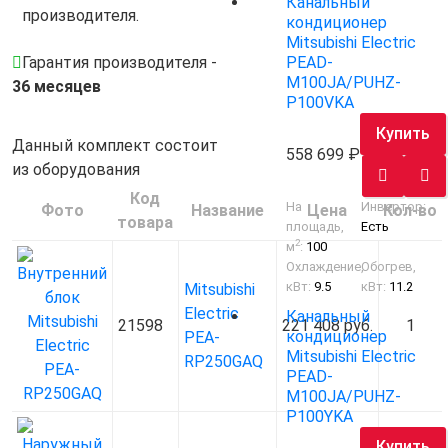
Канальный
производителя.
кондиционер
Mitsubishi Electric
Гарантия производителя -
PEAD-
M100JA/PUHZ-
36 месяцев
P100VKA
Купить
Данный комплект состоит
558 699
из оборудования
Код
На
Инвертор:
Фото
Название
Цена
Кол-во
товара
площадь,
Есть
2
м
:
100
Охлаждение,
Обогрев,
кВт:
9.5
кВт:
11.2
Mitsubishi
Electric
Канальный
21598
221 408 руб.
1
кондиционер
PEA-
Mitsubishi Electric
RP250GAQ
PEAD-
M100JA/PUHZ-
P100YKA
Купить