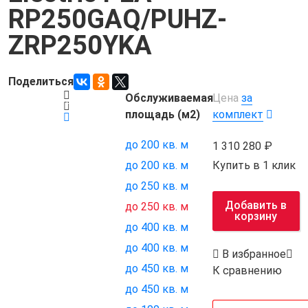
RP250GAQ/PUHZ-
ZRP250YKA
Поделиться
Обслуживаемая
Цена
за
Код товара:
21786
площадь (м2)
комплект
до 200 кв. м
1 310 280
Купить в 1 клик
до 200 кв. м
до 250 кв. м
Добавить в
до 250 кв. м
корзину
до 400 кв. м
до 400 кв. м
В избранное
до 450 кв. м
К сравнению
до 450 кв. м