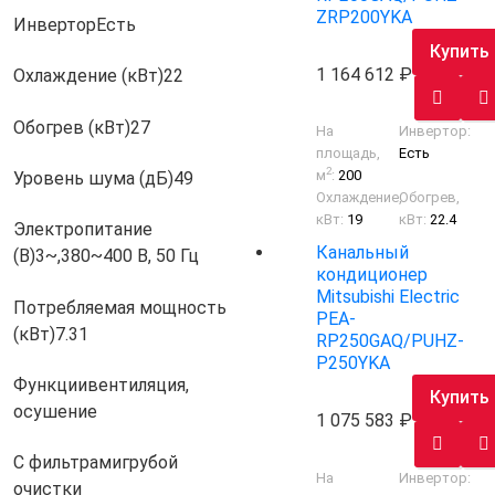
ZRP200YKA
Инвертор
Есть
Купить
1 164 612
Охлаждение (кВт)
22
Обогрев (кВт)
27
На
Инвертор:
площадь,
Есть
2
м
:
200
Уровень шума (дБ)
49
Охлаждение,
Обогрев,
кВт:
19
кВт:
22.4
Электропитание
Канальный
(В)
3~,380~400 В, 50 Гц
кондиционер
Mitsubishi Electric
Потребляемая мощность
PEA-
(кВт)
7.31
RP250GAQ/PUHZ-
P250YKA
Функции
вентиляция,
Купить
осушение
1 075 583
С фильтрами
грубой
На
Инвертор:
очистки