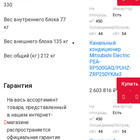
330
На
Инвертор:
площадь,
Есть
Вес внутреннего блока
77
2
м
:
450
кг
Охлаждение,
Обогрев,
кВт:
44
кВт:
54
Вес внешнего блока
135 кг
Канальный
кондиционер
Mitsubishi Electric
Вес общий (кг.)
212 кг
PEA-
RP500GAQ/PUHZ-
ZRP250YKAх2
Купить
Гарантия
2 603 816
На весь ассортимент
На
Инвертор:
товара, представленный
площадь,
Есть
в нашем интернет-
2
м
:
450
магазине
Охлаждение,
Обогрев,
распространяется
кВт:
44
кВт:
54
официальная гарантия