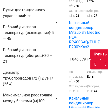
площадь,
Есть
2
м
:
250
Пульт дистанционного
Охлаждение,
Обогрев,
управления
Нет
кВт:
22
кВт:
27
Канальный
Рабочий диапазон
кондиционер
Mitsubishi Electric
температур (охлаждение)
-5
PEA-
— 46
RP400GAQ/PUHZ-
P200YKAх2
Рабочий диапазон
Купить
температур (обогрев)
-20 —
1 846 379
21
На
Инвертор:
Диаметр
площадь,
Есть
трубопроводов
1/2 (12.7)-1/
2
м
:
400
(25.4)
Охлаждение,
Обогрев,
кВт:
38
кВт:
44
Максимальное расстояние
Канальный
между блоками (м)
100
кондиционер
Mitsubishi Electric