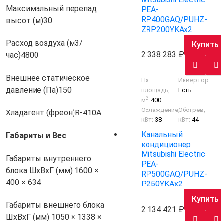
Максимальный перепад
PEA-
RP400GAQ/PUHZ-
высот (м)
30
ZRP200YKAх2
Расход воздуха (м3/
Купить
2 338 283
час)
4800
Внешнее статическое
На
Инвертор:
давление (Па)
150
площадь,
Есть
2
м
:
400
Охлаждение,
Обогрев,
Хладагент (фреон)
R-410A
кВт:
38
кВт:
44
Канальный
Габариты и Вес
кондиционер
Mitsubishi Electric
Габариты внутреннего
PEA-
блока ШхВхГ (мм)
1600 ×
RP500GAQ/PUHZ-
400 × 634
P250YKAх2
Купить
Габариты внешнего блока
2 134 421
ШхВхГ (мм)
1050 × 1338 ×