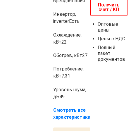
бренда
Япония
Получить
счет / КП
Инвертор,
inverter
Есть
Оптовые
цены
Охлаждение,
Цены с НДС
кВт
22
Полный
пакет
Обогрев, кВт
27
документов
Потребление,
кВт
7.31
Уровень шума,
дБ
49
Смотреть все
характеристики