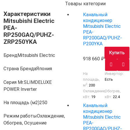
Товары категории
Характеристики
Канальный
Mitsubishi Electric
кондиционер
Mitsubishi Electric
PEA-
PEA-
RP250GAQ/PUHZ-
RP200GAQ/PUHZ-
ZRP250YKA
P200YKA
Купить
Бренд
Mitsubishi Electric
918 660
Страна Бренда
Япония
На
Инвертор:
площадь,
Есть
Серия Mr.SLIM
DELUXE
2
м
:
200
POWER Inverter
Охлаждение,
Обогрев,
кВт:
19
кВт:
22.4
На площадь (м2)
250
Канальный
кондиционер
Режим работы
Охлаждение,
Mitsubishi Electric
PEA-
Обогрев, Осушение
RP200GAQ/PUHZ-