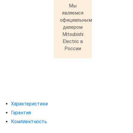
Мы
являемся
официальным
дилером
Mitsubishi
Electric в
России
Характеристики
Гарантия
Комплектность