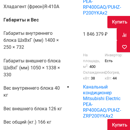
PEA-
Хладагент (фреон)
R-410A
RP400GAQ/PUHZ-
P200YKAх2
Габариты и Вес
Купить
Габариты внутреннего
1 846 379
блока ШхВхГ (мм)
1400 ×
250 × 732
На
Инвертор:
Габариты внешнего блока
площадь,
Есть
2
м
:
400
ШхВхГ (мм)
1050 × 1338 ×
Охлаждение,
Обогрев,
330
кВт:
38
кВт:
44
Канальный
Вес внутреннего блока
40
кондиционер
кг
Mitsubishi Electric
PEA-
Вес внешнего блока
126 кг
RP400GAQ/PUHZ-
ZRP200YKAх2
Вес общий (кг.)
166 кг
Купить