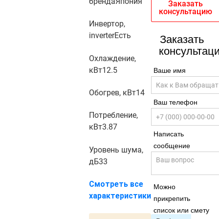
бренда
Япония
Заказать
консультацию
Инвертор,
inverter
Есть
Заказать
консультац
Охлаждение,
кВт
12.5
Ваше имя
Обогрев, кВт
14
Ваш телефон
Потребление,
кВт
3.87
Написать
сообщение
Уровень шума,
дБ
33
Смотреть все
Можно
характеристики
прикрепить
список или смету