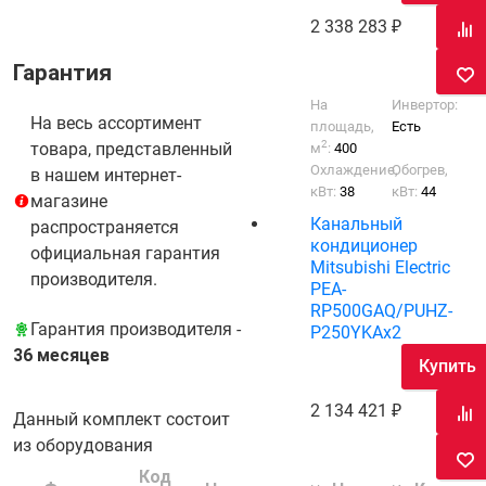
2 338 283
Гарантия
На
Инвертор:
На весь ассортимент
площадь,
Есть
2
товара, представленный
м
:
400
Охлаждение,
Обогрев,
в нашем интернет-
кВт:
38
кВт:
44
магазине
Канальный
распространяется
кондиционер
официальная гарантия
Mitsubishi Electric
производителя.
PEA-
RP500GAQ/PUHZ-
Гарантия производителя -
P250YKAх2
36 месяцев
Купить
2 134 421
Данный комплект состоит
из оборудования
Код