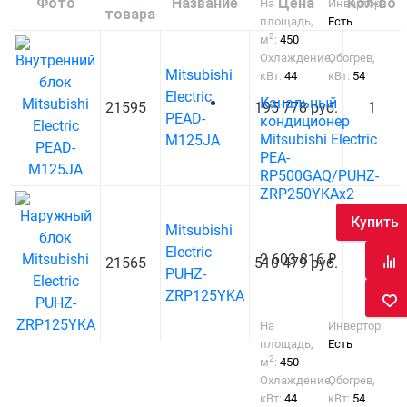
Фото
Название
Цена
Кол-во
На
Инвертор:
товара
площадь,
Есть
2
м
:
450
Охлаждение,
Обогрев,
Mitsubishi
кВт:
44
кВт:
54
Electric
Канальный
21595
195 778 руб.
1
PEAD-
кондиционер
Mitsubishi Electric
M125JA
PEA-
RP500GAQ/PUHZ-
ZRP250YKAх2
Купить
Mitsubishi
Electric
2 603 816
21565
510 479 руб.
1
PUHZ-
ZRP125YKA
На
Инвертор:
площадь,
Есть
2
м
:
450
Охлаждение,
Обогрев,
кВт:
44
кВт:
54