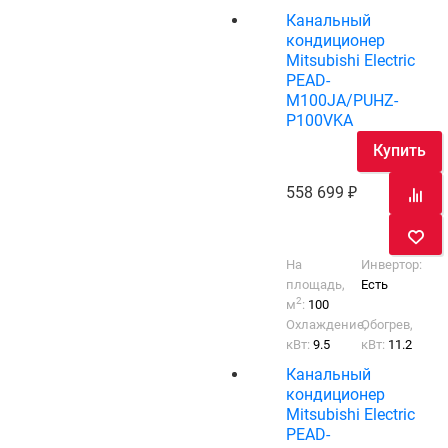
Канальный
кондиционер
Mitsubishi Electric
PEAD-
M100JA/PUHZ-
P100VKA
Купить
558 699
На
Инвертор:
площадь,
Есть
2
м
:
100
Охлаждение,
Обогрев,
кВт:
9.5
кВт:
11.2
Канальный
кондиционер
Mitsubishi Electric
PEAD-