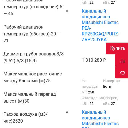
кВт:
22
кВт:
27
температур (охлаждение)
-5
Канальный
— 46
кондиционер
Mitsubishi Electric
Рабочий диапазон
PEA-
RP250GAQ/PUHZ-
температур (обогрев)
-20 —
ZRP250YKA
21
Купить
Диаметр трубопроводов
3/8
1 310 280
(9.52)-5/8 (15.9)
Максимальное расстояние
между блоками (м)
75
На
Инвертор:
площадь,
Есть
2
м
:
250
Максимальный перепад
Охлаждение,
Обогрев,
высот (м)
30
кВт:
22
кВт:
27
Канальный
Расход воздуха (м3/
кондиционер
час)
2520
Mitsubishi Electric