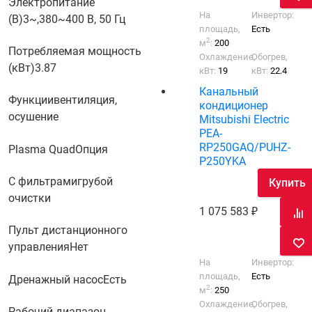
Электропитание
На
Инвертор:
(В)
3~,380~400 В, 50 Гц
площадь,
Есть
2
м
:
200
Потребляемая мощность
Охлаждение,
Обогрев,
(кВт)
3.87
кВт:
19
кВт:
22.4
Канальный
Функции
вентиляция,
кондиционер
осушение
Mitsubishi Electric
PEA-
RP250GAQ/PUHZ-
Plasma Quad
Опция
P250YKA
С фильтрами
грубой
Купить
очистки
1 075 583
Пульт дистанционного
управления
Нет
На
Инвертор:
площадь,
Есть
Дренажный насос
Есть
2
м
:
250
Охлаждение,
Обогрев,
Рабочий диапазон