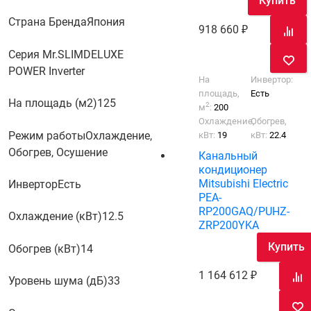
Купить
Страна Бренда
Япония
918 660
Серия Mr.SLIM
DELUXE
POWER Inverter
На
Инвертор:
площадь,
Есть
На площадь (м2)
125
2
м
:
200
Охлаждение,
Обогрев,
Режим работы
Охлаждение,
кВт:
19
кВт:
22.4
Обогрев, Осушение
Канальный
кондиционер
Mitsubishi Electric
Инвертор
Есть
PEA-
RP200GAQ/PUHZ-
Охлаждение (кВт)
12.5
ZRP200YKA
Купить
Обогрев (кВт)
14
1 164 612
Уровень шума (дБ)
33