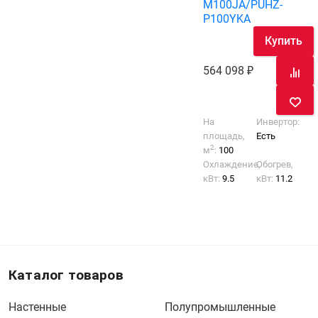
M100JA/PUHZ-
P100YKA
Купить
564 098
На
Инвертор:
площадь,
Есть
2
м
:
100
Охлаждение,
Обогрев,
кВт:
9.5
кВт:
11.2
Каталог товаров
Настенные
Полупромышленные