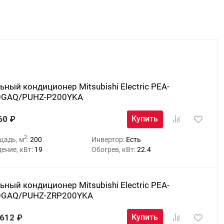
ьный кондиционер Mitsubishi Electric PEA-
0GAQ/PUHZ-P200YKA
60
Купить
2
щадь, м
:
200
Инвертор:
Есть
ение, кВт:
19
Обогрев, кВт:
22.4
ьный кондиционер Mitsubishi Electric PEA-
0GAQ/PUHZ-ZRP200YKA
 612
Купить