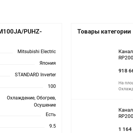
D-M100JA/PUHZ-
Товары категории
Канал
Mitsubishi Electric
RP20
Япония
918 6
STANDARD Inverter
На пло
100
Охлажд
Охлаждение, Обогрев,
Осушение
Канал
Есть
RP20
9.5
1 164