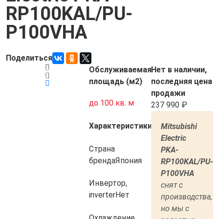
RP100KAL/PU-
P100VHA
Поделиться
Обслуживаемая
Нет в наличии,
Товар снят с
Код товара:
5484
производства
площадь (м2)
последняя цена
продажи
до 100 кв. м
237 990
Характеристики
Mitsubishi
Electric
Страна
PKA-
бренда
Япония
RP100KAL/PU-
P100VHA
Инвертор,
cнят с
inverter
Нет
производства,
но мы с
Охлаждение,