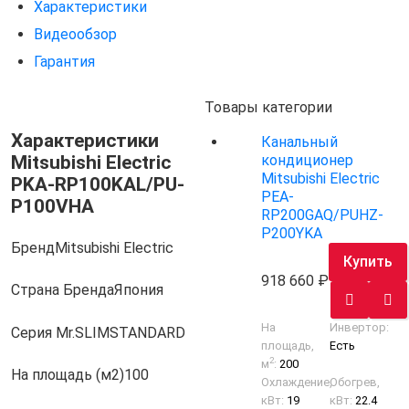
Характеристики
Видеообзор
Гарантия
Товары категории
Характеристики
Канальный
Mitsubishi Electric
кондиционер
Mitsubishi Electric
PKA-RP100KAL/PU-
PEA-
P100VHA
RP200GAQ/PUHZ-
P200YKA
Бренд
Mitsubishi Electric
Купить
918 660
Страна Бренда
Япония
На
Инвертор:
Серия Mr.SLIM
STANDARD
площадь,
Есть
2
м
:
200
На площадь (м2)
100
Охлаждение,
Обогрев,
кВт:
19
кВт:
22.4