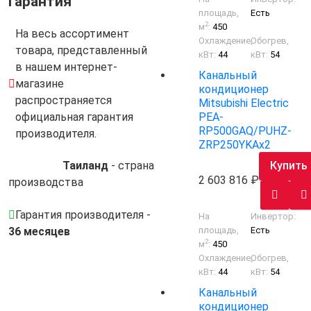
Гарантия
площадь,
Есть
2
м
:
450
На весь ассортимент
Охлаждение,
Обогрев,
товара, представленный
кВт:
44
кВт:
54
в нашем интернет-
Канальный
магазине
кондиционер
распространяется
Mitsubishi Electric
PEA-
официальная гарантия
RP500GAQ/PUHZ-
производителя.
ZRP250YKAх2
Таиланд
- cтрана
Купить
2 603 816
производства
Гарантия производителя -
На
Инвертор:
36 месяцев
площадь,
Есть
2
м
:
450
Охлаждение,
Обогрев,
кВт:
44
кВт:
54
Канальный
кондиционер