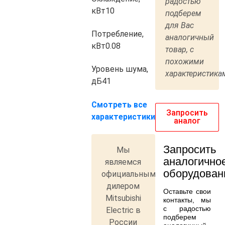
радостью
кВт
10
подберем
для Вас
Потребление,
аналогичный
кВт
0.08
товар, с
похожими
Уровень шума,
характеристика
дБ
41
Смотреть все
Запросить
характеристики
аналог
Запросить
Мы
аналогично
являемся
оборудован
официальным
дилером
Оставьте свои
Mitsubishi
контакты, мы
с радостью
Electric в
подберем
России