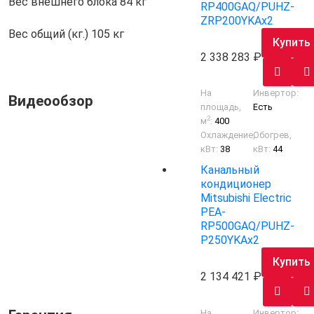
Вес внешнего блока
84 кг
RP400GAQ/PUHZ-
ZRP200YKAх2
Вес общий (кг.)
105 кг
Купить
2 338 283
На
Инвертор:
Видеообзор
площадь,
Есть
2
м
:
400
Охлаждение,
Обогрев,
кВт:
38
кВт:
44
Канальный
кондиционер
Mitsubishi Electric
PEA-
RP500GAQ/PUHZ-
P250YKAх2
Купить
2 134 421
На
Инвертор: