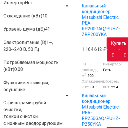
Инвертор
Нет
Канальный
кондиционер
Охлаждение (кВт)
10
Mitsubishi Electric
PEA-
RP200GAQ/PUHZ-
Уровень шума (дБ)
41
ZRP200YKA
Электропитание (В)
1~,
Купить
220~240 В, 50 Гц
1 164 612
Потребляемая мощность
На
Инвертор:
(кВт)
0.08
площадь,
Есть
2
м
:
200
Охлаждение,
Обогрев,
Функции
вентиляция,
кВт:
19
кВт:
22.4
осушение
Канальный
кондиционер
С фильтрами
грубой
Mitsubishi Electric
очистки,
PEA-
тонкой очистки,
RP250GAQ/PUHZ-
с ионным деодорирующим
P250YKA