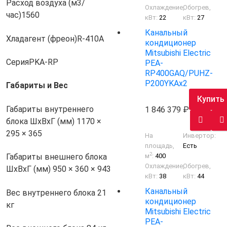
Расход воздуха (м3/
Охлаждение,
Обогрев,
час)
1560
кВт:
22
кВт:
27
Канальный
Хладагент (фреон)
R-410A
кондиционер
Mitsubishi Electric
Серия
PKA-RP
PEA-
RP400GAQ/PUHZ-
P200YKAх2
Габариты и Вес
Купить
Габариты внутреннего
1 846 379
блока ШхВхГ (мм)
1170 ×
295 × 365
На
Инвертор:
площадь,
Есть
2
м
:
400
Габариты внешнего блока
Охлаждение,
Обогрев,
ШхВхГ (мм)
950 × 360 × 943
кВт:
38
кВт:
44
Канальный
Вес внутреннего блока
21
кондиционер
кг
Mitsubishi Electric
PEA-