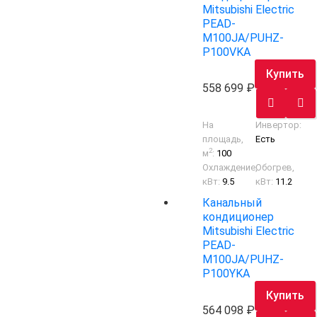
Mitsubishi Electric
PEAD-
M100JA/PUHZ-
P100VKA
Купить
558 699
На
Инвертор:
площадь,
Есть
2
м
:
100
Охлаждение,
Обогрев,
кВт:
9.5
кВт:
11.2
Канальный
кондиционер
Mitsubishi Electric
PEAD-
M100JA/PUHZ-
P100YKA
Купить
564 098