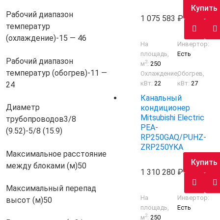
Купить
Рабочий диапазон
1 075 583
температур
(охлаждение)
-15 — 46
На
Инвертор:
площадь,
Есть
Рабочий диапазон
2
м
:
250
температур (обогрев)
-11 —
Охлаждение,
Обогрев,
кВт:
22
кВт:
27
24
Канальный
Диаметр
кондиционер
Mitsubishi Electric
трубопроводов
3/8
PEA-
(9.52)-5/8 (15.9)
RP250GAQ/PUHZ-
ZRP250YKA
Максимальное расстояние
Купить
между блоками (м)
50
1 310 280
Максимальный перепад
На
Инвертор:
высот (м)
50
площадь,
Есть
2
м
:
250