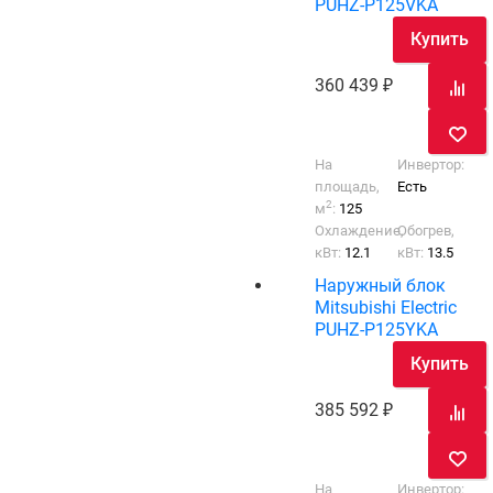
PUHZ-P125VKA
Купить
360 439
На
Инвертор:
площадь,
Есть
2
м
:
125
Охлаждение,
Обогрев,
кВт:
12.1
кВт:
13.5
Наружный блок
Mitsubishi Electric
PUHZ-P125YKA
Купить
385 592
На
Инвертор: