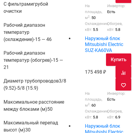
С фильтрами
грубой
На
Инвертор:
очистки
площадь,
Есть
2
м
:
50
Охлаждение,
Обогрев,
Рабочий диапазон
кВт:
5.5
кВт:
5.8
температур
Наружный блок
(охлаждение)
-15 — 46
Mitsubishi Electric
SUZ-KA60VA
Рабочий диапазон
Купить
температур (обогрев)
-15 —
21
175 498
Диаметр трубопроводов
3/8
(9.52)-5/8 (15.9)
На
Инвертор:
площадь,
Есть
Максимальное расстояние
2
м
:
60
между блоками (м)
50
Охлаждение,
Обогрев,
кВт:
5.8
кВт:
6.9
Максимальный перепад
Наружный блок
высот (м)
30
Mitsubishi Electric