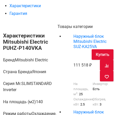
Характеристики
Гарантия
Товары категории
Характеристики
Наружный блок
Mitsubishi Electric
Mitsubishi Electric
SUZ-KA25VA
PUHZ-P140VKA
Купить
Бренд
Mitsubishi Electric
111 518
Страна Бренда
Япония
Серия Mr.SLIM
STANDARD
На
Инвертор:
площадь,
Есть
Inverter
2
м
:
25
Охлаждение,
Обогрев,
На площадь (м2)
140
кВт:
2.5
кВт:
3
Наружный блок
Режим работы
Охлаждение,