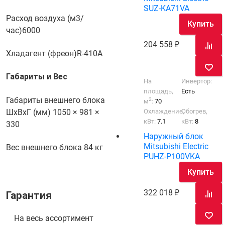
SUZ-KA71VA
Расход воздуха (м3/
Купить
час)
6000
204 558
Хладагент (фреон)
R-410A
Габариты и Вес
На
Инвертор:
площадь,
Есть
Габариты внешнего блока
2
м
:
70
Охлаждение,
Обогрев,
ШхВхГ (мм)
1050 × 981 ×
кВт:
7.1
кВт:
8
330
Наружный блок
Mitsubishi Electric
Вес внешнего блока
84 кг
PUHZ-P100VKA
Купить
322 018
Гарантия
На весь ассортимент