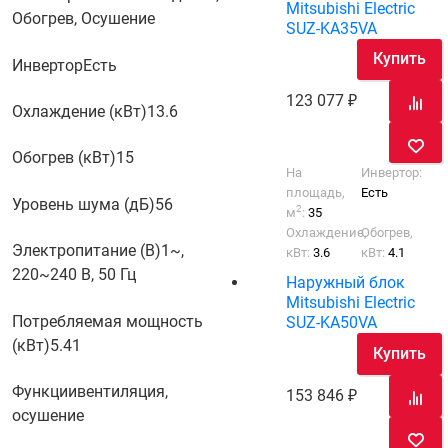
Mitsubishi Electric
Обогрев, Осушение
SUZ-KA35VA
Купить
Инвертор
Есть
123 077
Охлаждение (кВт)
13.6
Обогрев (кВт)
15
На
Инвертор:
площадь,
Есть
Уровень шума (дБ)
56
2
м
:
35
Охлаждение,
Обогрев,
Электропитание (В)
1~,
кВт:
3.6
кВт:
4.1
220~240 В, 50 Гц
Наружный блок
Mitsubishi Electric
Потребляемая мощность
SUZ-KA50VA
(кВт)
5.41
Купить
Функции
вентиляция,
153 846
осушение