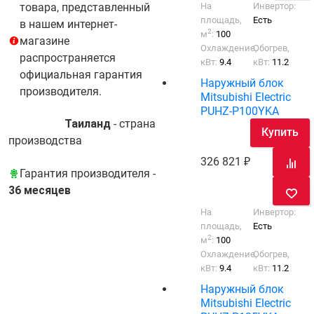
На
Инвертор:
товара, представленный
площадь,
Есть
в нашем интернет-
2
м
:
100
магазине
Охлаждение,
Обогрев,
распространяется
кВт:
9.4
кВт:
11.2
официальная гарантия
Наружный блок
производителя.
Mitsubishi Electric
PUHZ-P100YKA
Таиланд
- cтрана
Купить
производства
326 821
Гарантия производителя -
36 месяцев
На
Инвертор:
площадь,
Есть
2
м
:
100
Охлаждение,
Обогрев,
кВт:
9.4
кВт:
11.2
Наружный блок
Mitsubishi Electric