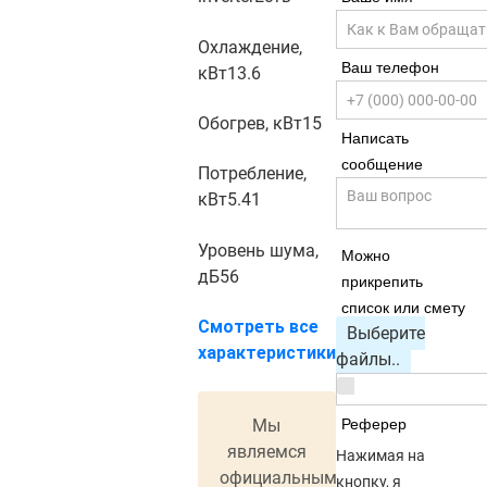
Охлаждение,
Ваш телефон
кВт
13.6
Обогрев, кВт
15
Написать
сообщение
Потребление,
кВт
5.41
Уровень шума,
Можно
дБ
56
прикрепить
список или смету
Смотреть все
Выберите
характеристики
файлы..
Мы
Реферер
являемся
Нажимая на
официальным
кнопку, я