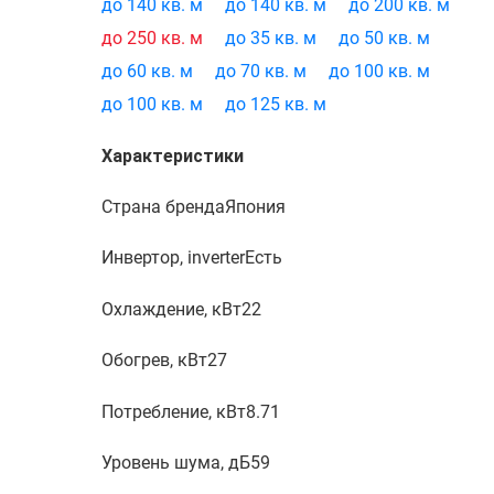
до 140 кв. м
до 140 кв. м
до 200 кв. м
до 250 кв. м
до 35 кв. м
до 50 кв. м
до 60 кв. м
до 70 кв. м
до 100 кв. м
до 100 кв. м
до 125 кв. м
Характеристики
Страна бренда
Япония
Инвертор, inverter
Есть
Охлаждение, кВт
22
Обогрев, кВт
27
Потребление, кВт
8.71
Уровень шума, дБ
59