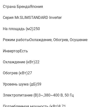
Страна Бренда
Япония
Серия Mr.SLIM
STANDARD Inverter
На площадь (м2)
250
Режим работы
Охлаждение, Обогрев, Осушение
Инвертор
Есть
Охлаждение (кВт)
22
Обогрев (кВт)
27
Уровень шума (дБ)
59
Электропитание (В)
3~,380~400 В, 50 Гц
Потребляемая мощность (кВт)
8.71