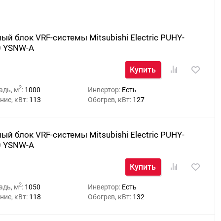
й блок VRF-системы Mitsubishi Electric PUHY-
 YSNW-A
Купить
2
адь, м
:
1000
Инвертор:
Есть
ие, кВт:
113
Обогрев, кВт:
127
й блок VRF-системы Mitsubishi Electric PUHY-
 YSNW-A
Купить
2
адь, м
:
1050
Инвертор:
Есть
ие, кВт:
118
Обогрев, кВт:
132