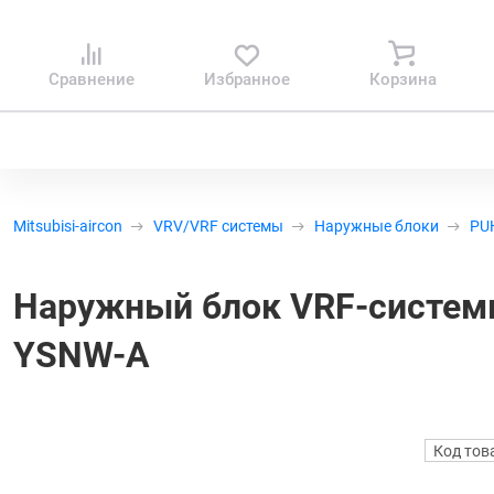
Сравнение
Избранное
Корзина
Mitsubisi-aircon
VRV/VRF системы
Наружные блоки
PU
Наружный блок VRF-системы 
YSNW-A
Код тов