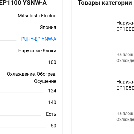
Y-EP1100 YSNW-A
Товары категории
Mitsubishi Electric
Наружны
Япония
EP1000
PUHY-EP YNW-A
Наружные блоки
На площ
Охлажден
1100
Охлаждение, Обогрев,
Осушение
Наружны
EP1050
124
140
На площ
Есть
Охлажден
50