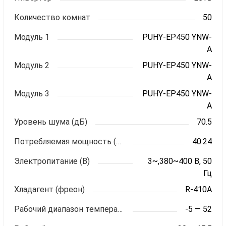
Количество комнат
50
Модуль 1
PUHY-EP450 YNW-
A
Модуль 2
PUHY-EP450 YNW-
A
Модуль 3
PUHY-EP450 YNW-
A
Уровень шума (дБ)
70.5
Потребляемая мощность (кВт)
40.24
Электропитание (В)
3~,380~400 В, 50
Гц
Хладагент (фреон)
R-410A
Рабочий диапазон температур (охлаждение)
-5 — 52