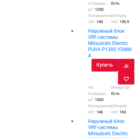
площадь,
Есть
2
м
:
1250
Охлаждение,
Обогрев,
кВт:
140
кВт:
156.5
Наружный блок
VRF-системы
Mitsubishi Electric
PUHY-P1300 YSNW-
A
Купить
На
Инвертор:
площадь,
Есть
2
м
:
1300
Охлаждение,
Обогрев,
кВт:
146
кВт:
163
Наружный блок
VRF-системы
Mitsubishi Electric