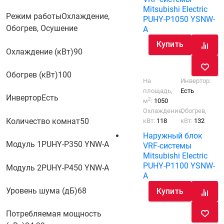
Mitsubishi Electric
Режим работы
Охлаждение,
PUHY-P1050 YSNW-
Обогрев, Осушение
A
Купить
Охлаждение (кВт)
90
Обогрев (кВт)
100
На
Инвертор:
площадь,
Есть
Инвертор
Есть
2
м
:
1050
Охлаждение,
Обогрев,
Количество комнат
50
кВт:
118
кВт:
132
Наружный блок
Модуль 1
PUHY-P350 YNW-A
VRF-системы
Mitsubishi Electric
PUHY-P1100 YSNW-
Модуль 2
PUHY-P450 YNW-A
A
Уровень шума (дБ)
68
Купить
Потребляемая мощность