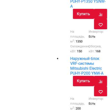
PUHY-P1350 YSNW-
A
Купить
На
Инвертор:
площадь,
Есть
2
м
:
1350
Охлаждение,
Обогрев,
кВт:
150
кВт:
168
Наружный блок
VRF-системы
Mitsubishi Electric
PUHY-P200 YNW-A
Купить
На
Инвертор:
площадь,
Есть
2
м
:
200