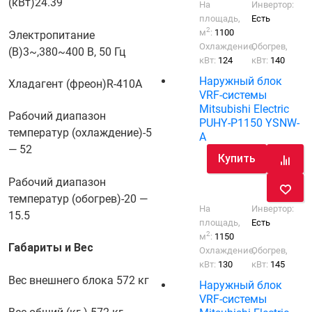
(кВт)
24.39
На
Инвертор:
площадь,
Есть
2
м
:
1100
Электропитание
Охлаждение,
Обогрев,
(В)
3~,380~400 В, 50 Гц
кВт:
124
кВт:
140
Наружный блок
Хладагент (фреон)
R-410A
VRF-системы
Mitsubishi Electric
Рабочий диапазон
PUHY-P1150 YSNW-
температур (охлаждение)
-5
A
— 52
Купить
Рабочий диапазон
температур (обогрев)
-20 —
На
Инвертор:
15.5
площадь,
Есть
2
м
:
1150
Габариты и Вес
Охлаждение,
Обогрев,
кВт:
130
кВт:
145
Вес внешнего блока
572 кг
Наружный блок
VRF-системы