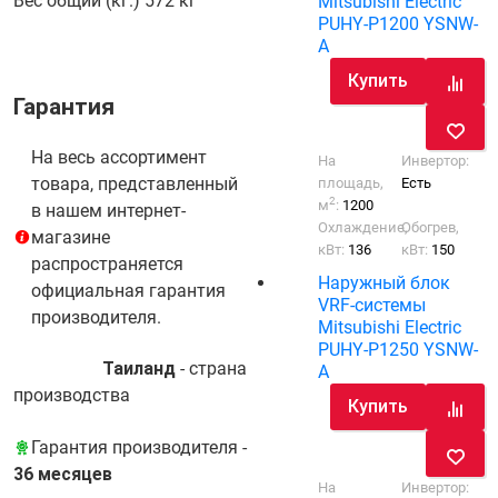
Вес общий (кг.)
572 кг
Mitsubishi Electric
PUHY-P1200 YSNW-
A
Купить
Гарантия
На весь ассортимент
На
Инвертор:
товара, представленный
площадь,
Есть
2
м
:
1200
в нашем интернет-
Охлаждение,
Обогрев,
магазине
кВт:
136
кВт:
150
распространяется
Наружный блок
официальная гарантия
VRF-системы
производителя.
Mitsubishi Electric
PUHY-P1250 YSNW-
Таиланд
- cтрана
A
производства
Купить
Гарантия производителя -
36 месяцев
На
Инвертор: