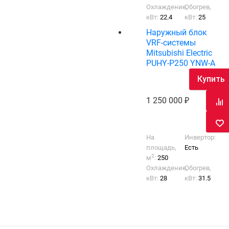
Охлаждение,
Обогрев,
кВт:
22.4
кВт:
25
Наружный блок
VRF-системы
Mitsubishi Electric
PUHY-P250 YNW-A
Купить
1 250 000
На
Инвертор:
площадь,
Есть
2
м
:
250
Охлаждение,
Обогрев,
кВт:
28
кВт:
31.5