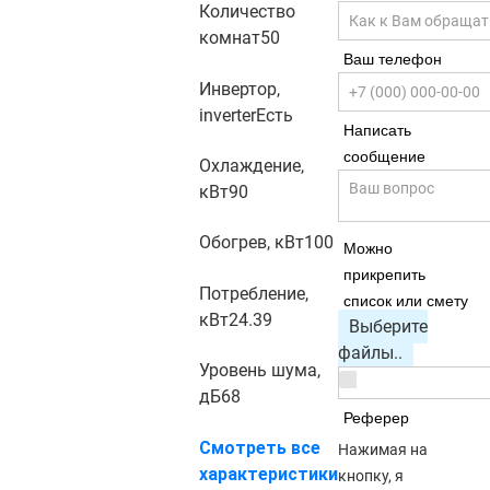
Количество
комнат
50
Ваш телефон
Инвертор,
inverter
Есть
Написать
сообщение
Охлаждение,
кВт
90
Обогрев, кВт
100
Можно
прикрепить
Потребление,
список или смету
кВт
24.39
Выберите
файлы..
Уровень шума,
дБ
68
Реферер
Смотреть все
Нажимая на
характеристики
кнопку, я