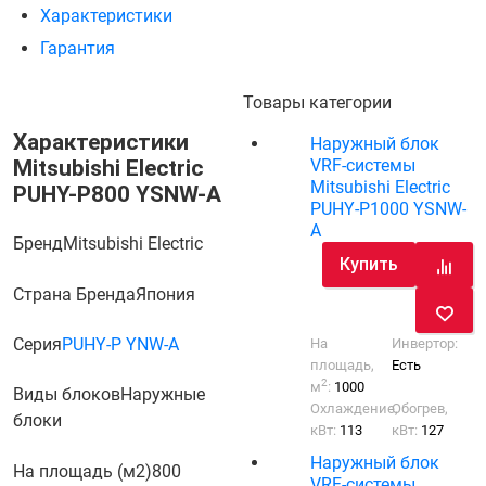
Характеристики
Гарантия
Товары категории
Характеристики
Наружный блок
Mitsubishi Electric
VRF-системы
Mitsubishi Electric
PUHY-P800 YSNW-A
PUHY-P1000 YSNW-
A
Бренд
Mitsubishi Electric
Купить
Страна Бренда
Япония
Серия
PUHY-P YNW-A
На
Инвертор:
площадь,
Есть
2
м
:
1000
Виды блоков
Наружные
Охлаждение,
Обогрев,
блоки
кВт:
113
кВт:
127
Наружный блок
На площадь (м2)
800
VRF-системы