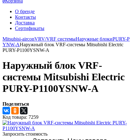
0
Корзина
О бренде
Контакты
Доставка
Сертификаты
Mitsubisi-aircon
VRV/VRF системы
Наружные блоки
PURY-P
YNW-A
Наружный блок VRF-системы Mitsubishi Electric
PURY-P1100YSNW-A
Наружный блок VRF-
системы Mitsubishi Electric
PURY-P1100YSNW-A
Поделиться
Код товара:
7259
Запросить стоимость