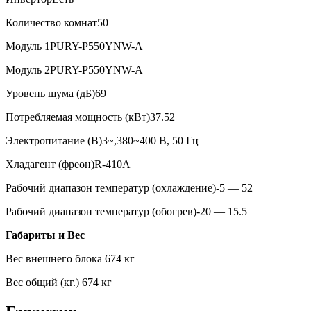
Количество комнат
50
Модуль 1
PURY-P550YNW-A
Модуль 2
PURY-P550YNW-A
Уровень шума (дБ)
69
Потребляемая мощность (кВт)
37.52
Электропитание (В)
3~,380~400 В, 50 Гц
Хладагент (фреон)
R-410A
Рабочий диапазон температур (охлаждение)
-5 — 52
Рабочий диапазон температур (обогрев)
-20 — 15.5
Габариты и Вес
Вес внешнего блока
674 кг
Вес общий (кг.)
674 кг