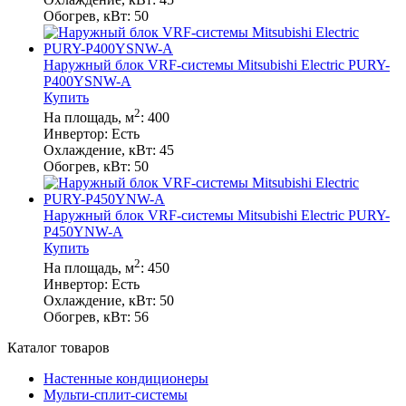
Обогрев, кВт:
50
Наружный блок VRF-системы Mitsubishi Electric PURY-
P400YSNW-A
Купить
2
На площадь, м
:
400
Инвертор:
Есть
Охлаждение, кВт:
45
Обогрев, кВт:
50
Наружный блок VRF-системы Mitsubishi Electric PURY-
P450YNW-A
Купить
2
На площадь, м
:
450
Инвертор:
Есть
Охлаждение, кВт:
50
Обогрев, кВт:
56
Каталог товаров
Настенные кондиционеры
Мульти-сплит-системы