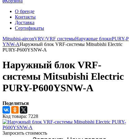
0
Корзина
О бренде
Контакты
Доставка
Сертификаты
Mitsubisi-aircon
VRV/VRF системы
Наружные блоки
PURY-P
YNW-A
Наружный блок VRF-системы Mitsubishi Electric
PURY-P600YSNW-A
Наружный блок VRF-
системы Mitsubishi Electric
PURY-P600YSNW-A
Поделиться
Код товара:
7228
Запросить стоимость