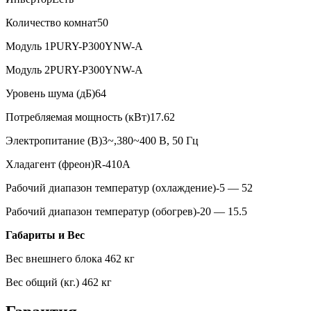
Количество комнат
50
Модуль 1
PURY-P300YNW-A
Модуль 2
PURY-P300YNW-A
Уровень шума (дБ)
64
Потребляемая мощность (кВт)
17.62
Электропитание (В)
3~,380~400 В, 50 Гц
Хладагент (фреон)
R-410A
Рабочий диапазон температур (охлаждение)
-5 — 52
Рабочий диапазон температур (обогрев)
-20 — 15.5
Габариты и Вес
Вес внешнего блока
462 кг
Вес общий (кг.)
462 кг