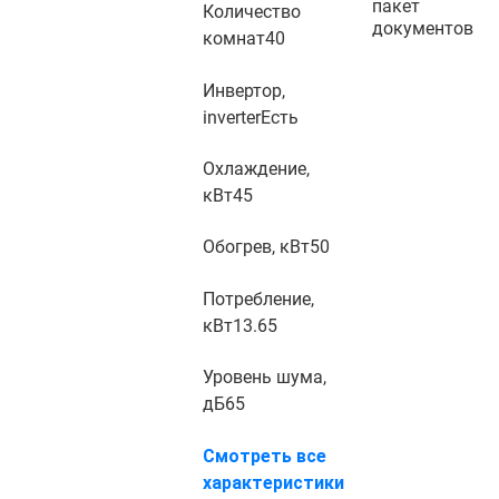
пакет
Количество
документов
комнат
40
Инвертор,
inverter
Есть
Охлаждение,
кВт
45
Обогрев, кВт
50
Потребление,
кВт
13.65
Уровень шума,
дБ
65
Смотреть все
характеристики