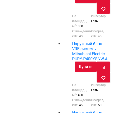
На
Инвертор:
площадь,
Есть
2
м
:
350
Охлаждение,
Обогрев,
кВт:
40
кВт:
45
Наружный блок
VRF-системы
Mitsubishi Electric
PURY-P400YSNW-A
Купить
На
Инвертор:
площадь,
Есть
2
м
:
400
Охлаждение,
Обогрев,
кВт:
45
кВт:
50
Наружный блок