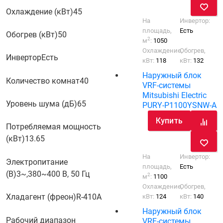
Охлаждение (кВт)
45
На
Инвертор:
площадь,
Есть
Обогрев (кВт)
50
2
м
:
1050
Охлаждение,
Обогрев,
Инвертор
Есть
кВт:
118
кВт:
132
Наружный блок
Количество комнат
40
VRF-системы
Mitsubishi Electric
Уровень шума (дБ)
65
PURY-P1100YSNW-A
Купить
Потребляемая мощность
(кВт)
13.65
На
Инвертор:
Электропитание
площадь,
Есть
(В)
3~,380~400 В, 50 Гц
2
м
:
1100
Охлаждение,
Обогрев,
Хладагент (фреон)
R-410A
кВт:
124
кВт:
140
Наружный блок
Рабочий диапазон
VRF-системы