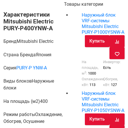
Товары категории
Характеристики
Наружный блок
Mitsubishi Electric
VRF-системы
Mitsubishi Electric
PURY-P400YNW-A
PURY-P1000YSNW-A
Купить
Бренд
Mitsubishi Electric
Страна Бренда
Япония
На
Инвертор:
Серия
PURY-P YNW-A
площадь,
Есть
2
м
:
1000
Охлаждение,
Обогрев,
Виды блоков
Наружные
кВт:
113
кВт:
127
блоки
Наружный блок
VRF-системы
На площадь (м2)
400
Mitsubishi Electric
PURY-P1050YSNW-A
Режим работы
Охлаждение,
Купить
Обогрев, Осушение