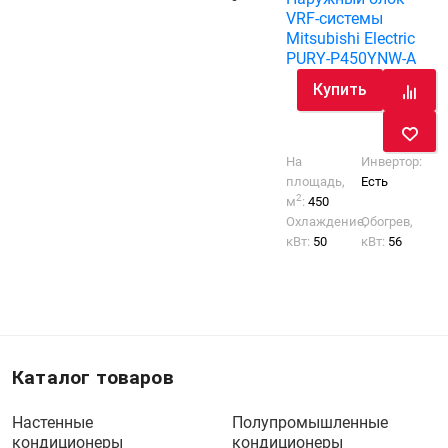
VRF-системы
Mitsubishi Electric
PURY-P450YNW-A
Купить
На
Инвертор:
площадь,
Есть
2
м
:
450
Охлаждение,
Обогрев,
кВт:
50
кВт:
56
Каталог товаров
Настенные
Полупромышленные
кондиционеры
кондиционеры