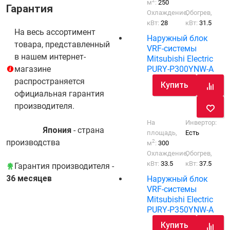
2
м
:
250
Гарантия
Охлаждение,
Обогрев,
кВт:
28
кВт:
31.5
На весь ассортимент
Наружный блок
товара, представленный
VRF-системы
в нашем интернет-
Mitsubishi Electric
PURY-P300YNW-A
магазине
распространяется
Купить
официальная гарантия
производителя.
На
Инвертор:
Япония
- cтрана
площадь,
Есть
производства
2
м
:
300
Охлаждение,
Обогрев,
кВт:
33.5
кВт:
37.5
Гарантия производителя -
36 месяцев
Наружный блок
VRF-системы
Mitsubishi Electric
PURY-P350YNW-A
Купить