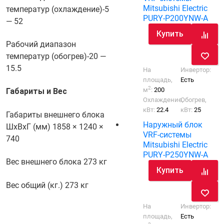
Mitsubishi Electric
температур (охлаждение)
-5
PURY-P200YNW-A
— 52
Купить
Рабочий диапазон
температур (обогрев)
-20 —
15.5
На
Инвертор:
площадь,
Есть
2
м
:
200
Габариты и Вес
Охлаждение,
Обогрев,
кВт:
22.4
кВт:
25
Габариты внешнего блока
Наружный блок
ШхВхГ (мм)
1858 × 1240 ×
VRF-системы
740
Mitsubishi Electric
PURY-P250YNW-A
Вес внешнего блока
273 кг
Купить
Вес общий (кг.)
273 кг
На
Инвертор:
площадь,
Есть