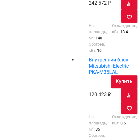
242 572
На
Охлаждение,
площадь,
кВт:
13.4
2
м
:
140
Обогрев,
кВт:
16
Внутренний блок
Mitsubishi Electric
PKA-M35LAL
Купить
120 423
На
Охлаждение,
площадь,
кВт:
3.6
2
м
:
35
Обогрев,