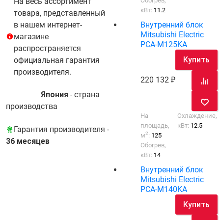
Обогрев,
На весь ассортимент
кВт:
11.2
товара, представленный
Внутренний блок
в нашем интернет-
Mitsubishi Electric
магазине
PCA-M125KA
распространяется
Купить
официальная гарантия
производителя.
220 132
Япония
- cтрана
производства
На
Охлаждение,
площадь,
кВт:
12.5
Гарантия производителя -
2
м
:
125
36 месяцев
Обогрев,
кВт:
14
Внутренний блок
Mitsubishi Electric
PCA-M140KA
Купить