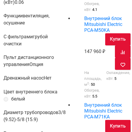
(кВт)
0.06
Обогрев,
кВт:
4.1
Функции
вентиляция,
Внутренний блок
осушение
Mitsubishi Electric
PCA-M50KA
С фильтрами
грубой
Купить
очистки
147 960
Пульт дистанционного
управления
Опция
На
Охлаждение,
Дренажный насос
Нет
площадь,
кВт:
5
2
м
:
50
Обогрев,
Цвет внутреннего блока
кВт:
5.5
белый
Внутренний блок
Mitsubishi Electric
Диаметр трубопроводов
3/8
PCA-M71KA
(9.52)-5/8 (15.9)
Купить