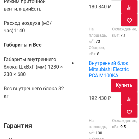
Режим приточной
180 840
вентиляции
Есть
Расход воздуха (м3/
На
Охлаждение,
час)
1140
площадь,
кВт:
7.1
2
м
:
70
Габариты и Вес
Обогрев,
кВт:
8
Габариты внутреннего
Внутренний блок
блока ШхВхГ (мм)
1280 ×
Mitsubishi Electric
230 × 680
PCA-M100KA
Купить
Вес внутреннего блока
32
кг
192 430
На
Охлаждение,
Гарантия
площадь,
кВт:
9.5
2
м
:
100