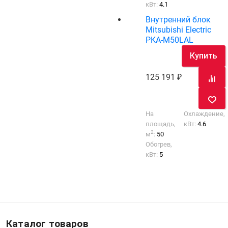
кВт:
4.1
Внутренний блок
Mitsubishi Electric
PKA-M50LAL
Купить
125 191
На
Охлаждение,
площадь,
кВт:
4.6
2
м
:
50
Обогрев,
кВт:
5
Каталог товаров