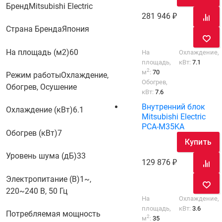
Бренд
Mitsubishi Electric
281 946
Страна Бренда
Япония
На площадь (м2)
60
На
Охлаждение,
площадь,
кВт:
7.1
2
м
:
70
Режим работы
Охлаждение,
Обогрев,
Обогрев, Осушение
кВт:
7.6
Внутренний блок
Охлаждение (кВт)
6.1
Mitsubishi Electric
PCA-M35KA
Обогрев (кВт)
7
Купить
Уровень шума (дБ)
33
129 876
Электропитание (В)
1~,
220~240 В, 50 Гц
На
Охлаждение,
площадь,
кВт:
3.6
Потребляемая мощность
2
м
:
35